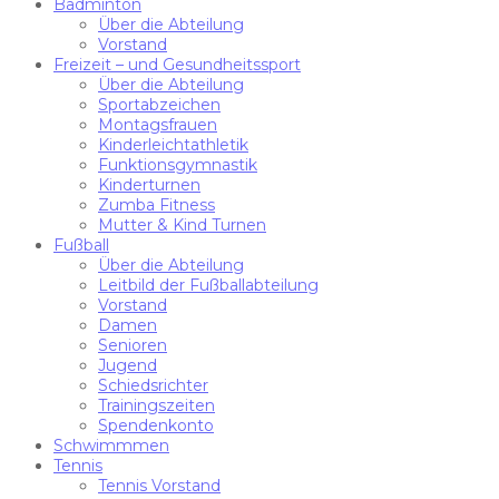
Badminton
Über die Abteilung
Vorstand
Freizeit – und Gesundheitssport
Über die Abteilung
Sportabzeichen
Montagsfrauen
Kinderleichtathletik
Funktionsgymnastik
Kinderturnen
Zumba Fitness
Mutter & Kind Turnen
Fußball
Über die Abteilung
Leitbild der Fußballabteilung
Vorstand
Damen
Senioren
Jugend
Schiedsrichter
Trainingszeiten
Spendenkonto
Schwimmmen
Tennis
Tennis Vorstand