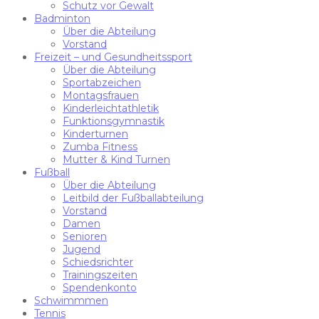
Schutz vor Gewalt
Badminton
Über die Abteilung
Vorstand
Freizeit – und Gesundheitssport
Über die Abteilung
Sportabzeichen
Montagsfrauen
Kinderleichtathletik
Funktionsgymnastik
Kinderturnen
Zumba Fitness
Mutter & Kind Turnen
Fußball
Über die Abteilung
Leitbild der Fußballabteilung
Vorstand
Damen
Senioren
Jugend
Schiedsrichter
Trainingszeiten
Spendenkonto
Schwimmmen
Tennis