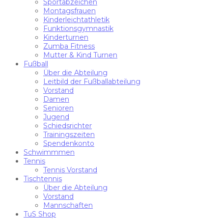
Sportabzeichen
Montagsfrauen
Kinderleichtathletik
Funktionsgymnastik
Kinderturnen
Zumba Fitness
Mutter & Kind Turnen
Fußball
Über die Abteilung
Leitbild der Fußballabteilung
Vorstand
Damen
Senioren
Jugend
Schiedsrichter
Trainingszeiten
Spendenkonto
Schwimmmen
Tennis
Tennis Vorstand
Tischtennis
Über die Abteilung
Vorstand
Mannschaften
TuS Shop