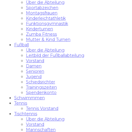
Über die Abteilung
Sportabzeichen
Montagsfrauen
Kinderleichtathletik
Funktionsgymnastik
Kinderturnen
Zumba Fitness
Mutter & Kind Turnen
Fußball
Über die Abteilung
Leitbild der Fußballabteilung
Vorstand
Damen
Senioren
Jugend
Schiedsrichter
Trainingszeiten
Spendenkonto
Schwimmmen
Tennis
Tennis Vorstand
Tischtennis
Über die Abteilung
Vorstand
Mannschaften