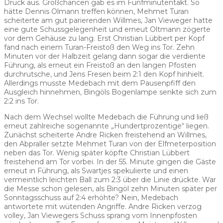
Druck aus. Großchancen gab es im Fünfminutentakt. So
hätte Dennis Olmann treffen können, Mehmet Turan
scheiterte am gut parierenden Willmes, Jan Vieweger hatte
eine gute Schussgelegenheit und erneut Oltmann zögerte
vor dem Gehäuse zu lang. Erst Christian Lübbert per Kopf
fand nach einem Turan-Freistoß den Weg ins Tor. Zehn
Minuten vor der Halbzeit gelang dann sogar die verdiente
Führung, als erneut ein Freistoß an den langen Pfosten
durchrutsche, und Jens Fresen beim 2:1 den Kopf hinhielt.
Allerdings musste Medebach mit dem Pausenpfiff den
Ausgleich hinnehmen, Bingöls Bogenlampe senkte sich zum
2:2 ins Tor.
Nach dem Wechsel wollte Medebach die Führung und ließ
erneut zahlreiche sogenannte „Hundertprozentige“ liegen.
Zunächst scheiterte Andre Ricken freistehend an Willmes,
den Abpraller setzte Mehmet Turan von der Elfmeterposition
neben das Tor. Wenig später köpfte Christian Lübbert
freistehend am Tor vorbei. In der 55. Minute gingen die Gäste
erneut in Führung, als Swartjes spekulierte und einen
vermeintlich leichten Ball zum 2:3 über die Linie drückte. War
die Messe schon gelesen, als Bingöl zehn Minuten später per
Sonntagsschuss auf 2:4 erhöhte? Nein, Medebach
antwortete mit wütenden Angriffe. Andre Ricken verzog
volley, Jan Viewegers Schuss sprang vom Innenpfosten