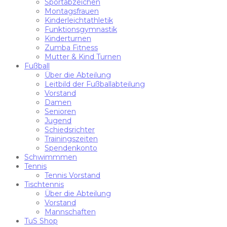
Sportabzeichen
Montagsfrauen
Kinderleichtathletik
Funktionsgymnastik
Kinderturnen
Zumba Fitness
Mutter & Kind Turnen
Fußball
Über die Abteilung
Leitbild der Fußballabteilung
Vorstand
Damen
Senioren
Jugend
Schiedsrichter
Trainingszeiten
Spendenkonto
Schwimmmen
Tennis
Tennis Vorstand
Tischtennis
Über die Abteilung
Vorstand
Mannschaften
TuS Shop