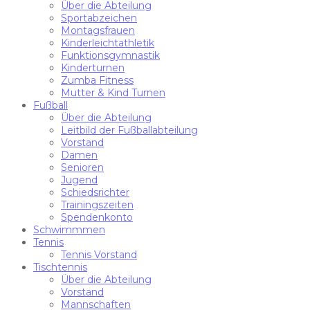
Über die Abteilung
Sportabzeichen
Montagsfrauen
Kinderleichtathletik
Funktionsgymnastik
Kinderturnen
Zumba Fitness
Mutter & Kind Turnen
Fußball
Über die Abteilung
Leitbild der Fußballabteilung
Vorstand
Damen
Senioren
Jugend
Schiedsrichter
Trainingszeiten
Spendenkonto
Schwimmmen
Tennis
Tennis Vorstand
Tischtennis
Über die Abteilung
Vorstand
Mannschaften