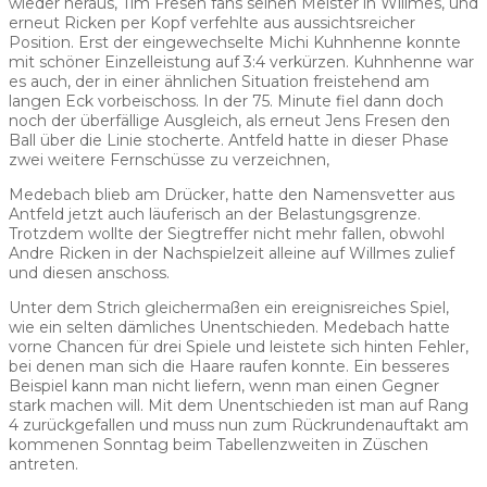
wieder heraus, Tim Fresen fans seinen Meister in Willmes, und
erneut Ricken per Kopf verfehlte aus aussichtsreicher
Position. Erst der eingewechselte Michi Kuhnhenne konnte
mit schöner Einzelleistung auf 3:4 verkürzen. Kuhnhenne war
es auch, der in einer ähnlichen Situation freistehend am
langen Eck vorbeischoss. In der 75. Minute fiel dann doch
noch der überfällige Ausgleich, als erneut Jens Fresen den
Ball über die Linie stocherte. Antfeld hatte in dieser Phase
zwei weitere Fernschüsse zu verzeichnen,
Medebach blieb am Drücker, hatte den Namensvetter aus
Antfeld jetzt auch läuferisch an der Belastungsgrenze.
Trotzdem wollte der Siegtreffer nicht mehr fallen, obwohl
Andre Ricken in der Nachspielzeit alleine auf Willmes zulief
und diesen anschoss.
Unter dem Strich gleichermaßen ein ereignisreiches Spiel,
wie ein selten dämliches Unentschieden. Medebach hatte
vorne Chancen für drei Spiele und leistete sich hinten Fehler,
bei denen man sich die Haare raufen konnte. Ein besseres
Beispiel kann man nicht liefern, wenn man einen Gegner
stark machen will. Mit dem Unentschieden ist man auf Rang
4 zurückgefallen und muss nun zum Rückrundenauftakt am
kommenen Sonntag beim Tabellenzweiten in Züschen
antreten.