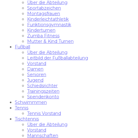
Über die Abteilung
Sportabzeichen
Montagsfrauen
Kinderleichtathletik
Funktionsgymnastik
Kinderturnen
Zumba Fitness
Mutter & Kind Turnen
Fußball
Über die Abteilung
Leitbild der Fußballabteilung
Vorstand
Damen
Senioren
Jugend
Schiedsrichter
Trainingszeiten
Spendenkonto
Schwimmmen
Tennis
Tennis Vorstand
Tischtennis
Über die Abteilung
Vorstand
Mannschaften