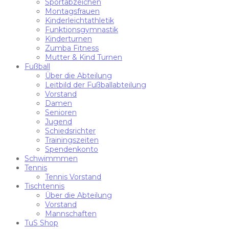
Sportabzeichen
Montagsfrauen
Kinderleichtathletik
Funktionsgymnastik
Kinderturnen
Zumba Fitness
Mutter & Kind Turnen
Fußball
Über die Abteilung
Leitbild der Fußballabteilung
Vorstand
Damen
Senioren
Jugend
Schiedsrichter
Trainingszeiten
Spendenkonto
Schwimmmen
Tennis
Tennis Vorstand
Tischtennis
Über die Abteilung
Vorstand
Mannschaften
TuS Shop