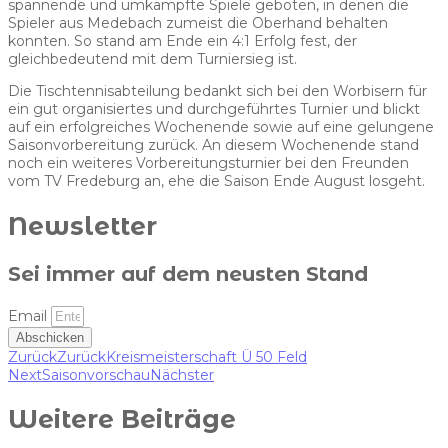
spannende und umkämpfte Spiele geboten, in denen die
Spieler aus Medebach zumeist die Oberhand behalten
konnten. So stand am Ende ein 4:1 Erfolg fest, der
gleichbedeutend mit dem Turniersieg ist.
Die Tischtennisabteilung bedankt sich bei den Worbisern für
ein gut organisiertes und durchgeführtes Turnier und blickt
auf ein erfolgreiches Wochenende sowie auf eine gelungene
Saisonvorbereitung zurück. An diesem Wochenende stand
noch ein weiteres Vorbereitungsturnier bei den Freunden
vom TV Fredeburg an, ehe die Saison Ende August losgeht.
Newsletter
Sei immer auf dem neusten Stand
Email
Abschicken
Zurück
Zurück
Kreismeisterschaft Ü 50 Feld
Next
Saisonvorschau
Nächster
Weitere Beiträge