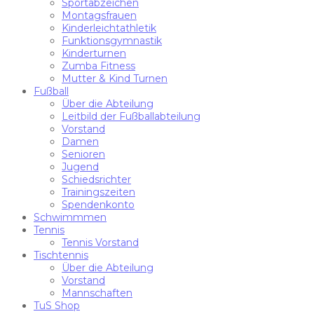
Sportabzeichen
Montagsfrauen
Kinderleichtathletik
Funktionsgymnastik
Kinderturnen
Zumba Fitness
Mutter & Kind Turnen
Fußball
Über die Abteilung
Leitbild der Fußballabteilung
Vorstand
Damen
Senioren
Jugend
Schiedsrichter
Trainingszeiten
Spendenkonto
Schwimmmen
Tennis
Tennis Vorstand
Tischtennis
Über die Abteilung
Vorstand
Mannschaften
TuS Shop