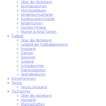
Über die Abteilung
Sportabzeichen
Montagsfrauen
Kinderleichtathletik
Funktionsgymnastik
Kinderturnen
Zumba Fitness
Mutter & Kind Turnen
Fußball
Über die Abteilung
Leitbild der Fußballabteilung
Vorstand
Damen
Senioren
Jugend
Schiedsrichter
Trainingszeiten
Spendenkonto
Schwimmmen
Tennis
Tennis Vorstand
Tischtennis
Über die Abteilung
Vorstand
Mannschaften