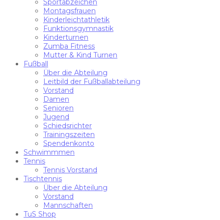
Sportabzeichen
Montagsfrauen
Kinderleichtathletik
Funktionsgymnastik
Kinderturnen
Zumba Fitness
Mutter & Kind Turnen
Fußball
Über die Abteilung
Leitbild der Fußballabteilung
Vorstand
Damen
Senioren
Jugend
Schiedsrichter
Trainingszeiten
Spendenkonto
Schwimmmen
Tennis
Tennis Vorstand
Tischtennis
Über die Abteilung
Vorstand
Mannschaften
TuS Shop