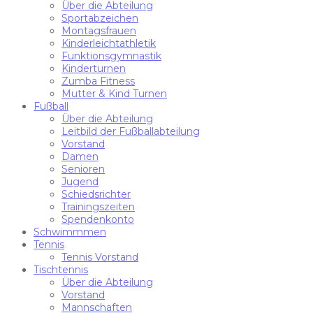
Über die Abteilung
Sportabzeichen
Montagsfrauen
Kinderleichtathletik
Funktionsgymnastik
Kinderturnen
Zumba Fitness
Mutter & Kind Turnen
Fußball
Über die Abteilung
Leitbild der Fußballabteilung
Vorstand
Damen
Senioren
Jugend
Schiedsrichter
Trainingszeiten
Spendenkonto
Schwimmmen
Tennis
Tennis Vorstand
Tischtennis
Über die Abteilung
Vorstand
Mannschaften