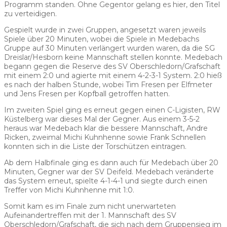
Programm standen. Ohne Gegentor gelang es hier, den Titel
zu verteidigen.
Gespielt wurde in zwei Gruppen, angesetzt waren jeweils
Spiele über 20 Minuten, wobei die Spiele in Medebachs
Gruppe auf 30 Minuten verlängert wurden waren, da die SG
Dreislar/Hesborn keine Mannschaft stellen konnte. Medebach
begann gegen die Reserve des SV Oberschledorn/Grafschaft
mit einem 2:0 und agierte mit einem 4-2-3-1 System. 2:0 hieß
es nach der halben Stunde, wobei Tim Fresen per Elfmeter
und Jens Fresen per Kopfball getroffen hatten.
Im zweiten Spiel ging es erneut gegen einen C-Ligisten, RW
Küstelberg war dieses Mal der Gegner. Aus einem 3-5-2
heraus war Medebach klar die bessere Mannschaft, Andre
Ricken, zweimal Michi Kuhnhenne sowie Frank Schnellen
konnten sich in die Liste der Torschützen eintragen.
Ab dem Halbfinale ging es dann auch für Medebach über 20
Minuten, Gegner war der SV Deifeld. Medebach veränderte
das System erneut, spielte 4-1-4-1 und siegte durch einen
Treffer von Michi Kuhnhenne mit 1:0.
Somit kam es im Finale zum nicht unerwarteten
Aufeinandertreffen mit der 1. Mannschaft des SV
Oberschledorn/Grafschaft, die sich nach dem Gruppensieg im