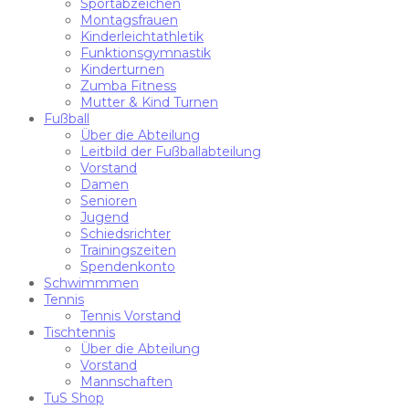
Sportabzeichen
Montagsfrauen
Kinderleichtathletik
Funktionsgymnastik
Kinderturnen
Zumba Fitness
Mutter & Kind Turnen
Fußball
Über die Abteilung
Leitbild der Fußballabteilung
Vorstand
Damen
Senioren
Jugend
Schiedsrichter
Trainingszeiten
Spendenkonto
Schwimmmen
Tennis
Tennis Vorstand
Tischtennis
Über die Abteilung
Vorstand
Mannschaften
TuS Shop