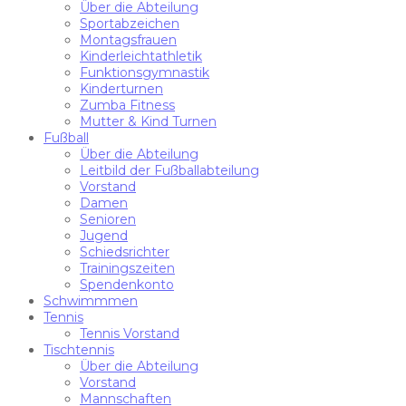
Über die Abteilung
Sportabzeichen
Montagsfrauen
Kinderleichtathletik
Funktionsgymnastik
Kinderturnen
Zumba Fitness
Mutter & Kind Turnen
Fußball
Über die Abteilung
Leitbild der Fußballabteilung
Vorstand
Damen
Senioren
Jugend
Schiedsrichter
Trainingszeiten
Spendenkonto
Schwimmmen
Tennis
Tennis Vorstand
Tischtennis
Über die Abteilung
Vorstand
Mannschaften