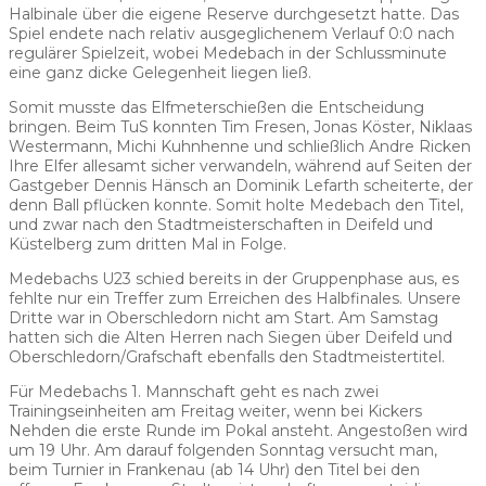
Halbinale über die eigene Reserve durchgesetzt hatte. Das
Spiel endete nach relativ ausgeglichenem Verlauf 0:0 nach
regulärer Spielzeit, wobei Medebach in der Schlussminute
eine ganz dicke Gelegenheit liegen ließ.
Somit musste das Elfmeterschießen die Entscheidung
bringen. Beim TuS konnten Tim Fresen, Jonas Köster, Niklaas
Westermann, Michi Kuhnhenne und schließlich Andre Ricken
Ihre Elfer allesamt sicher verwandeln, während auf Seiten der
Gastgeber Dennis Hänsch an Dominik Lefarth scheiterte, der
denn Ball pflücken konnte. Somit holte Medebach den Titel,
und zwar nach den Stadtmeisterschaften in Deifeld und
Küstelberg zum dritten Mal in Folge.
Medebachs U23 schied bereits in der Gruppenphase aus, es
fehlte nur ein Treffer zum Erreichen des Halbfinales. Unsere
Dritte war in Oberschledorn nicht am Start. Am Samstag
hatten sich die Alten Herren nach Siegen über Deifeld und
Oberschledorn/Grafschaft ebenfalls den Stadtmeistertitel.
Für Medebachs 1. Mannschaft geht es nach zwei
Trainingseinheiten am Freitag weiter, wenn bei Kickers
Nehden die erste Runde im Pokal ansteht. Angestoßen wird
um 19 Uhr. Am darauf folgenden Sonntag versucht man,
beim Turnier in Frankenau (ab 14 Uhr) den Titel bei den