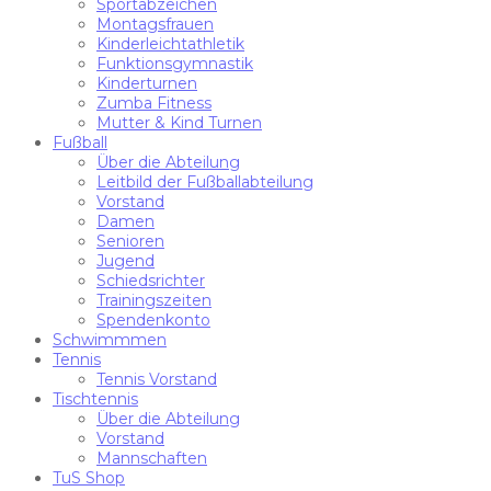
Sportabzeichen
Montagsfrauen
Kinderleichtathletik
Funktionsgymnastik
Kinderturnen
Zumba Fitness
Mutter & Kind Turnen
Fußball
Über die Abteilung
Leitbild der Fußballabteilung
Vorstand
Damen
Senioren
Jugend
Schiedsrichter
Trainingszeiten
Spendenkonto
Schwimmmen
Tennis
Tennis Vorstand
Tischtennis
Über die Abteilung
Vorstand
Mannschaften
TuS Shop