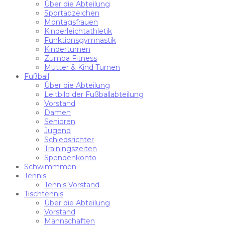
Über die Abteilung
Sportabzeichen
Montagsfrauen
Kinderleichtathletik
Funktionsgymnastik
Kinderturnen
Zumba Fitness
Mutter & Kind Turnen
Fußball
Über die Abteilung
Leitbild der Fußballabteilung
Vorstand
Damen
Senioren
Jugend
Schiedsrichter
Trainingszeiten
Spendenkonto
Schwimmmen
Tennis
Tennis Vorstand
Tischtennis
Über die Abteilung
Vorstand
Mannschaften