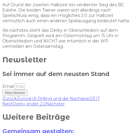
Auf Grund der zweiten Halbzeit ein verdienter Sieg des BC
Eslohe. Die beiden Trainer waren sich allerdings nach
Spielschluss einig, dass ein mögliches 2:0 zur Halbzeit
vermutlich auch einen anderen Spielausgang bedeutet hätte.
Als nächstes steht das Derby in Oberschledorn auf dem
Programm. Gespielt wird am Ostermontag um 15 Uhr in
Oberschledorn und NICHT wie irrtümlich in der WP
vermeldet am Ostersamstag.
Newsletter
Sei immer auf dem neusten Stand
Email
Abschicken
Zurück
Zurück
Uli Drilling und die NachspielZEIT
Next
Derby endet 2:2
Nächster
Weitere Beiträge
Gemeinsam gestalten: