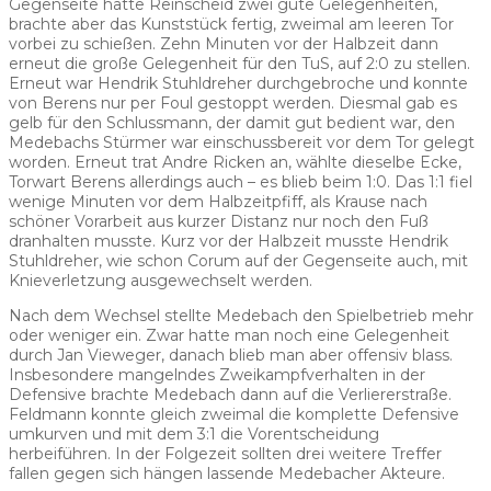
Gegenseite hatte Reinscheid zwei gute Gelegenheiten,
brachte aber das Kunststück fertig, zweimal am leeren Tor
vorbei zu schießen. Zehn Minuten vor der Halbzeit dann
erneut die große Gelegenheit für den TuS, auf 2:0 zu stellen.
Erneut war Hendrik Stuhldreher durchgebroche und konnte
von Berens nur per Foul gestoppt werden. Diesmal gab es
gelb für den Schlussmann, der damit gut bedient war, den
Medebachs Stürmer war einschussbereit vor dem Tor gelegt
worden. Erneut trat Andre Ricken an, wählte dieselbe Ecke,
Torwart Berens allerdings auch – es blieb beim 1:0. Das 1:1 fiel
wenige Minuten vor dem Halbzeitpfiff, als Krause nach
schöner Vorarbeit aus kurzer Distanz nur noch den Fuß
dranhalten musste. Kurz vor der Halbzeit musste Hendrik
Stuhldreher, wie schon Corum auf der Gegenseite auch, mit
Knieverletzung ausgewechselt werden.
Nach dem Wechsel stellte Medebach den Spielbetrieb mehr
oder weniger ein. Zwar hatte man noch eine Gelegenheit
durch Jan Vieweger, danach blieb man aber offensiv blass.
Insbesondere mangelndes Zweikampfverhalten in der
Defensive brachte Medebach dann auf die Verliererstraße.
Feldmann konnte gleich zweimal die komplette Defensive
umkurven und mit dem 3:1 die Vorentscheidung
herbeiführen. In der Folgezeit sollten drei weitere Treffer
fallen gegen sich hängen lassende Medebacher Akteure.