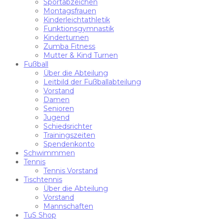
Sportabzeichen
Montagsfrauen
Kinderleichtathletik
Funktionsgymnastik
Kinderturnen
Zumba Fitness
Mutter & Kind Turnen
Fußball
Über die Abteilung
Leitbild der Fußballabteilung
Vorstand
Damen
Senioren
Jugend
Schiedsrichter
Trainingszeiten
Spendenkonto
Schwimmmen
Tennis
Tennis Vorstand
Tischtennis
Über die Abteilung
Vorstand
Mannschaften
TuS Shop