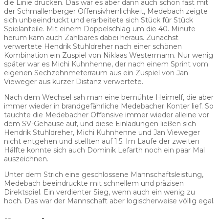
die Linie drücken. Das war es aber dann auch schon fast mit
der Schmallenberger Offensivherrlichkeit, Medebach zeigte
sich unbeeindruckt und erarbeitete sich Stück für Stück
Spielanteile. Mit einem Doppelschlag um die 40. Minute
herum kam auch Zählbares dabei heraus. Zunächst
verwertete Hendrik Stuhldreher nach einer schönen
Kombination ein Zuspiel von Niklaas Westermann. Nur wenig
später war es Michi Kuhnhenne, der nach einem Sprint vom
eigenen Sechzehnmeterraum aus ein Zuspiel von Jan
Vieweger aus kurzer Distanz verwertete.
Nach dem Wechsel sah man eine bemühte Heimelf, die aber
immer wieder in brandgefährliche Medebacher Konter lief. So
tauchte die Medebacher Offensive immer wieder alleine vor
dem SV-Gehäuse auf, und diese Einladungen ließen sich
Hendrik Stuhldreher, Michi Kuhnhenne und Jan Vieweger
nicht entgehen und stellten auf 1:5. Im Laufe der zweiten
Hälfte konnte sich auch Dominik Lefarth noch ein paar Mal
auszeichnen.
Unter dem Strich eine geschlossene Mannschaftsleistung,
Medebach beeindruckte mit schnellem und präzisen
Direktspiel. Ein verdienter Sieg, wenn auch ein wenig zu
hoch. Das war der Mannschaft aber logischerweise völlig egal.