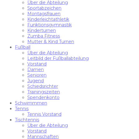
Über die Abteilung
Sportabzeichen
Montagsfrauen
Kinderleichtathletik
Funktionsgymnastik
Kinderturnen
Zumba Fitness
Mutter & Kind Turnen
Fußball
Über die Abteilung
Leitbild der Fußballabteilung
Vorstand
Damen
Senioren
Jugend
Schiedsrichter
Trainingszeiten
Spendenkonto
Schwimmmen
Tennis
Tennis Vorstand
Tischtennis
Über die Abteilung
Vorstand
Mannschaften