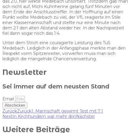
das 2:0, hier wirkte Medebach unsortiert. Trotzdem gab man
sich nicht auf, Michi Kuhnhenne gelang fünf Minuten vor
dem Ende der Anschlusstreffer. In der Hoffnung auf einen
Punkt wollte Medebach zu viel, der VfL reagierte im Stile
einer Klassemannschaft und stellte nur eine Minute nach
dem 2:1 den alten Abstand wieder her. In der Nachspielzeit
fiel dann sogar noch das 1:4.
Unter dem Strich eine couragierte Leistung des TuS
Medebach. Lediglich in der Anfangsphase merkte man den
Respekt vorm Spitzenreiter, vorwerfen muss man sich
lediglich die mangelnde Chancenverwertung.
Newsletter
Sei immer auf dem neusten Stand
Email
Abschicken
Zurück
Zurück
1. Mannschaft gewinnt Test mit 7:1
Next
In Kirchhundem war mehr drin
Nächster
Weitere Beiträge