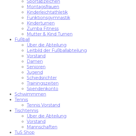
Sportabzeichen
Montagsfrauen
Kinderleichtathletik
Funktionsgymnastik
Kinderturnen
Zumba Fitness
Mutter & Kind Turnen
Fußball
Über die Abteilung
Leitbild der Fußballabteilung
Vorstand
Damen
Senioren
Jugend
Schiedsrichter
Trainingszeiten
Spendenkonto
Schwimmmen
Tennis
Tennis Vorstand
Tischtennis
Über die Abteilung
Vorstand
Mannschaften
TuS Shop