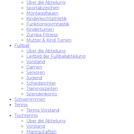
Über die Abteilung
Sportabzeichen
Montagsfrauen
Kinderleichtathletik
Funktionsgymnastik
Kinderturnen
Zumba Fitness
Mutter & Kind Turnen
Fußball
Über die Abteilung
Leitbild der Fußballabteilung
Vorstand
Damen
Senioren
Jugend
Schiedsrichter
Trainingszeiten
Spendenkonto
Schwimmmen
Tennis
Tennis Vorstand
Tischtennis
Über die Abteilung
Vorstand
Mannschaften