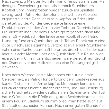
Nach zwanzig Minuten konnte man offensiv zum ersten Mal
richtig in Erscheinung treten, als Hendrik Stuhldrehers
Kopfball vom Innenpfosten wieder zurück ins Spielfeld
sprang, auch Patric Hundertpfund, der sich den Abpraller
ergatterte, hatte Pech, dass sein Kopfball auf der Linie
gerettet wurde. Auf der Gegenseite landete eine
Direktabnahme in den Armen von Torhüter Dominik Lefarth.
Die Viertelstunde vor dem Halbzeitpfiff gehörte dann klar
dem TuS Medebach. Hier landete ein Kopfball von Patric
Hundertpfund am Querbalken, auch Tobias Panek hatte eine
gute Einschussgelegenheit, verzog aber. Hendrik Stuhldreher
nahm eine Flanke traumhaft herunter, drosch das Leder dann
aber aus acht Metern über den Querbalken. Zur Pause blieb
es also beim 0:1, ein Unentschieden wäre gerecht, auf Grund
der Chancen vor der Halbzeit auch eine Führung möglich
gewesen.
Nach dem Wechsel hatte Medebach erneut die erste
Gelegenheit, als Patric Hundertpfund dem Gästekeeper aus
kurzer Distanz in die Arme köpfte. Medebach konnte den
Druck allerdings nicht aufrecht erhalten, und Bad Berleburg
sicherte sich jetzt wieder deutlich mehr Spielanteile. Der TuS
hatte Glück, dass die Pfeife des guten Schiedsrichters nach
einem Foul im Strafraum stumm blieb, man hätte auch auf
Strafstoß entscheiden können. Nach einer guten Stunde fiel