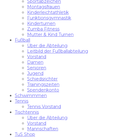
Sportabzeichen
Montagsfrauen
Kinderleichtathletik
Funktionsgymnastik
Kinderturnen
Zumba Fitness
Mutter & Kind Turnen
Fußball
Über die Abteilung
Leitbild der Fußballabteilung
Vorstand
Damen
Senioren
Jugend
Schiedsrichter
Trainingszeiten
Spendenkonto
Schwimmmen
Tennis
Tennis Vorstand
Tischtennis
Über die Abteilung
Vorstand
Mannschaften
TuS Shop