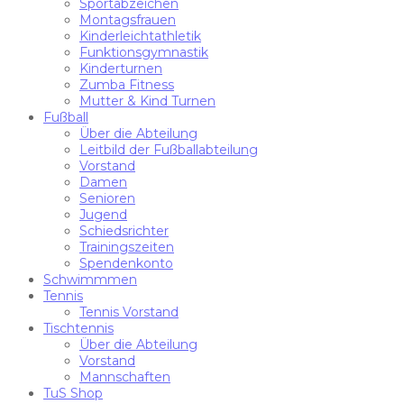
Sportabzeichen
Montagsfrauen
Kinderleichtathletik
Funktionsgymnastik
Kinderturnen
Zumba Fitness
Mutter & Kind Turnen
Fußball
Über die Abteilung
Leitbild der Fußballabteilung
Vorstand
Damen
Senioren
Jugend
Schiedsrichter
Trainingszeiten
Spendenkonto
Schwimmmen
Tennis
Tennis Vorstand
Tischtennis
Über die Abteilung
Vorstand
Mannschaften
TuS Shop