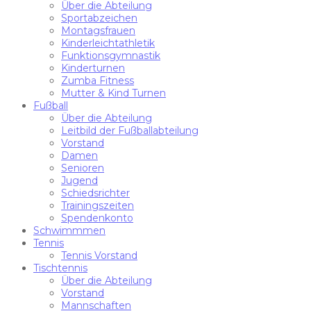
Über die Abteilung
Sportabzeichen
Montagsfrauen
Kinderleichtathletik
Funktionsgymnastik
Kinderturnen
Zumba Fitness
Mutter & Kind Turnen
Fußball
Über die Abteilung
Leitbild der Fußballabteilung
Vorstand
Damen
Senioren
Jugend
Schiedsrichter
Trainingszeiten
Spendenkonto
Schwimmmen
Tennis
Tennis Vorstand
Tischtennis
Über die Abteilung
Vorstand
Mannschaften