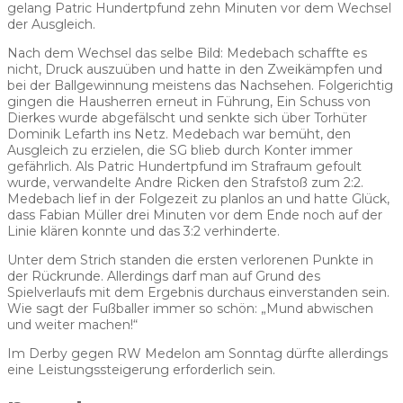
gelang Patric Hundertpfund zehn Minuten vor dem Wechsel
der Ausgleich.
Nach dem Wechsel das selbe Bild: Medebach schaffte es
nicht, Druck auszuüben und hatte in den Zweikämpfen und
bei der Ballgewinnung meistens das Nachsehen. Folgerichtig
gingen die Hausherren erneut in Führung, Ein Schuss von
Dierkes wurde abgefälscht und senkte sich über Torhüter
Dominik Lefarth ins Netz. Medebach war bemüht, den
Ausgleich zu erzielen, die SG blieb durch Konter immer
gefährlich. Als Patric Hundertpfund im Strafraum gefoult
wurde, verwandelte Andre Ricken den Strafstoß zum 2:2.
Medebach lief in der Folgezeit zu planlos an und hatte Glück,
dass Fabian Müller drei Minuten vor dem Ende noch auf der
Linie klären konnte und das 3:2 verhinderte.
Unter dem Strich standen die ersten verlorenen Punkte in
der Rückrunde. Allerdings darf man auf Grund des
Spielverlaufs mit dem Ergebnis durchaus einverstanden sein.
Wie sagt der Fußballer immer so schön: „Mund abwischen
und weiter machen!“
Im Derby gegen RW Medelon am Sonntag dürfte allerdings
eine Leistungssteigerung erforderlich sein.