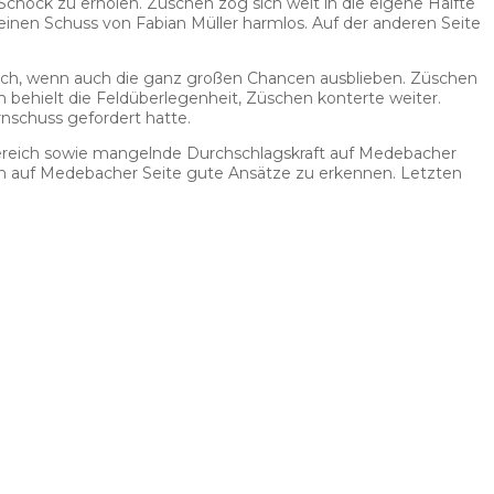
hock zu erholen. Züschen zog sich weit in die eigene Hälfte
einen Schuss von Fabian Müller harmlos. Auf der anderen Seite
ich, wenn auch die ganz großen Chancen ausblieben. Züschen
ch behielt die Feldüberlegenheit, Züschen konterte weiter.
nschuss gefordert hatte.
hrbereich sowie mangelnde Durchschlagskraft auf Medebacher
ren auf Medebacher Seite gute Ansätze zu erkennen. Letzten