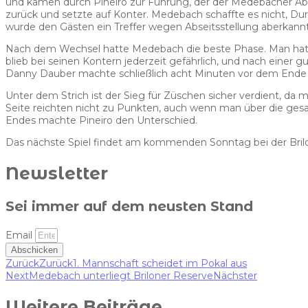
und kamen durch Pineiro zur Führung, der der Medebacher Abwe
zurück und setzte auf Konter. Medebach schaffte es nicht, Dur
wurde den Gästen ein Treffer wegen Abseitsstellung aberkannt
Nach dem Wechsel hatte Medebach die beste Phase. Man hatte
blieb bei seinen Kontern jederzeit gefährlich, und nach einer 
Danny Dauber machte schließlich acht Minuten vor dem Ende 
Unter dem Strich ist der Sieg für Züschen sicher verdient, da
Seite reichten nicht zu Punkten, auch wenn man über die gesa
Endes machte Pineiro den Unterschied.
Das nächste Spiel findet am kommenden Sonntag bei der Brilo
Newsletter
Sei immer auf dem neusten Stand
Email
Abschicken
Zurück
Zurück
1. Mannschaft scheidet im Pokal aus
Next
Medebach unterliegt Briloner Reserve
Nächster
Weitere Beiträge