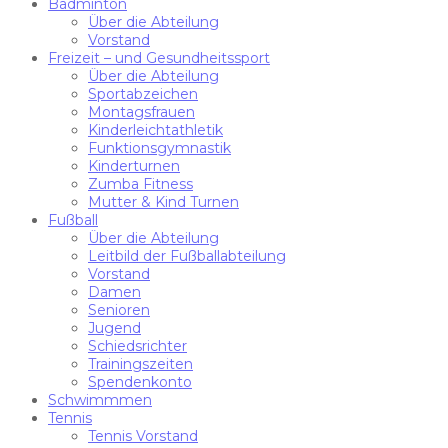
Badminton
Über die Abteilung
Vorstand
Freizeit – und Gesundheitssport
Über die Abteilung
Sportabzeichen
Montagsfrauen
Kinderleichtathletik
Funktionsgymnastik
Kinderturnen
Zumba Fitness
Mutter & Kind Turnen
Fußball
Über die Abteilung
Leitbild der Fußballabteilung
Vorstand
Damen
Senioren
Jugend
Schiedsrichter
Trainingszeiten
Spendenkonto
Schwimmmen
Tennis
Tennis Vorstand