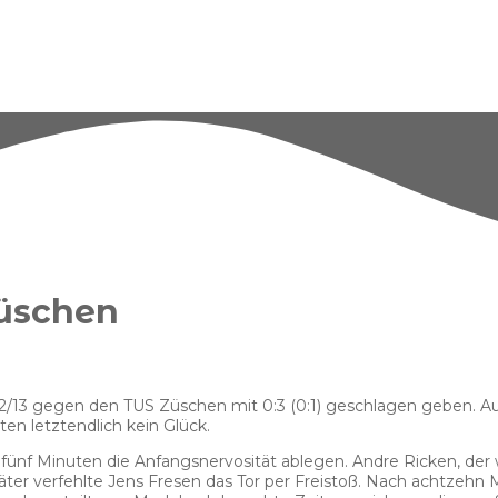
Züschen
/13 gegen den TUS Züschen mit 0:3 (0:1) geschlagen geben. Auch
en letztendlich kein Glück.
f Minuten die Anfangsnervosität ablegen. Andre Ricken, der 
ter verfehlte Jens Fresen das Tor per Freistoß. Nach achtzehn