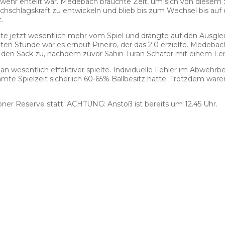
hr enteilt war. Medebach brauchte Zeit, um sich von diesem Sc
chschlagskraft zu entwickeln und blieb bis zum Wechsel bis auf 
.
 jetzt wesentlich mehr vom Spiel und drängte auf den Ausgle
guten Stunde war es erneut Pineiro, der das 2:0 erzielte. Medeba
den Sack zu, nachdem zuvor Sahin Turan Schäfer mit einem Fer
 man wesentlich effektiver spielte. Individuelle Fehler im Abwe
mte Spielzeit sicherlich 60-65% Ballbesitz hatte. Trotzdem wa
ner Reserve statt. ACHTUNG: Anstoß ist bereits um 12.45 Uhr.