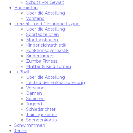
Schutz vor Gewalt
Badminton
Über die Abteilung
Vorstand
Freizeit – und Gesundheitssport
Über die Abteilung
Sportabzeichen
Montagsfrauen
Kinderleichtathletik
Funktionsgymnastik
Kinderturnen
Zumba Fitness
Mutter & Kind Turnen
Fußball
Über die Abteilung
Leitbild der Fußballabteilung
Vorstand
Damen
Senioren
Jugend
Schiedsrichter
Trainingszeiten
Spendenkonto
Schwimmmen
Tennis