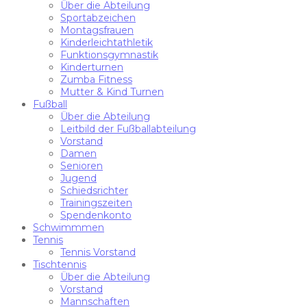
Über die Abteilung
Sportabzeichen
Montagsfrauen
Kinderleichtathletik
Funktionsgymnastik
Kinderturnen
Zumba Fitness
Mutter & Kind Turnen
Fußball
Über die Abteilung
Leitbild der Fußballabteilung
Vorstand
Damen
Senioren
Jugend
Schiedsrichter
Trainingszeiten
Spendenkonto
Schwimmmen
Tennis
Tennis Vorstand
Tischtennis
Über die Abteilung
Vorstand
Mannschaften