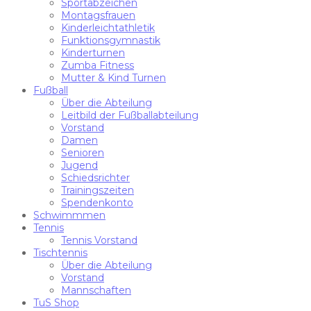
Sportabzeichen
Montagsfrauen
Kinderleichtathletik
Funktionsgymnastik
Kinderturnen
Zumba Fitness
Mutter & Kind Turnen
Fußball
Über die Abteilung
Leitbild der Fußballabteilung
Vorstand
Damen
Senioren
Jugend
Schiedsrichter
Trainingszeiten
Spendenkonto
Schwimmmen
Tennis
Tennis Vorstand
Tischtennis
Über die Abteilung
Vorstand
Mannschaften
TuS Shop