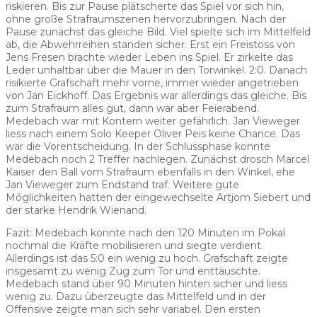
riskieren. Bis zur Pause plätscherte das Spiel vor sich hin,
ohne große Strafraumszenen hervorzubringen. Nach der
Pause zunächst das gleiche Bild. Viel spielte sich im Mittelfeld
ab, die Abwehrreihen standen sicher. Erst ein Freistoss von
Jens Fresen brachte wieder Leben ins Spiel. Er zirkelte das
Leder unhaltbar über die Mauer in den Torwinkel. 2:0. Danach
risikierte Grafschaft mehr vorne, immer wieder angetrieben
von Jan Eickhoff. Das Ergebnis war allerdings das gleiche. Bis
zum Strafraum alles gut, dann war aber Feierabend.
Medebach war mit Kontern weiter gefährlich. Jan Vieweger
liess nach einem Solo Keeper Oliver Peis keine Chance. Das
war die Vorentscheidung. In der Schlussphase konnte
Medebach noch 2 Treffer nachlegen. Zunächst drosch Marcel
Kaiser den Ball vom Strafraum ebenfalls in den Winkel, ehe
Jan Vieweger zum Endstand traf. Weitere gute
Möglichkeiten hatten der eingewechselte Artjom Siebert und
der starke Hendrik Wienand.
Fazit: Medebach konnte nach den 120 Minuten im Pokal
nochmal die Kräfte mobilisieren und siegte verdient.
Allerdings ist das 5:0 ein wenig zu hoch. Grafschaft zeigte
insgesamt zu wenig Zug zum Tor und enttäuschte.
Medebach stand über 90 Minuten hinten sicher und liess
wenig zu. Dazu überzeugte das Mittelfeld und in der
Offensive zeigte man sich sehr variabel. Den ersten