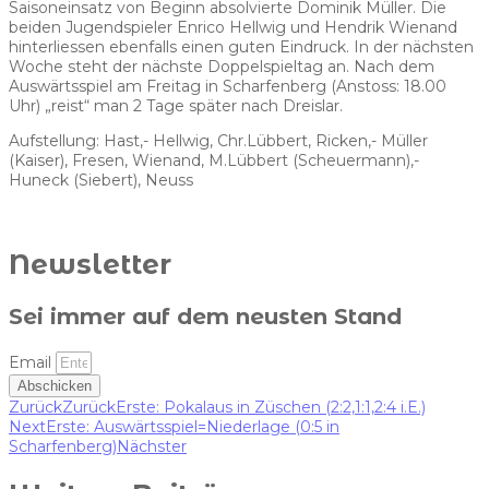
Saisoneinsatz von Beginn absolvierte Dominik Müller. Die
beiden Jugendspieler Enrico Hellwig und Hendrik Wienand
hinterliessen ebenfalls einen guten Eindruck. In der nächsten
Woche steht der nächste Doppelspieltag an. Nach dem
Auswärtsspiel am Freitag in Scharfenberg (Anstoss: 18.00
Uhr) „reist“ man 2 Tage später nach Dreislar.
Aufstellung: Hast,- Hellwig, Chr.Lübbert, Ricken,- Müller
(Kaiser), Fresen, Wienand, M.Lübbert (Scheuermann),-
Huneck (Siebert), Neuss
Newsletter
Sei immer auf dem neusten Stand
Email
Abschicken
Zurück
Zurück
Erste: Pokalaus in Züschen (2:2,1:1,2:4 i.E.)
Next
Erste: Auswärtsspiel=Niederlage (0:5 in
Scharfenberg)
Nächster