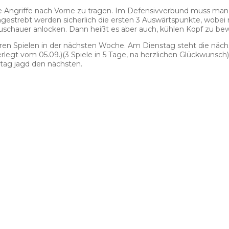
ge Angriffe nach Vorne zu tragen. Im Defensivverbund muss ma
trebt werden sicherlich die ersten 3 Auswärtspunkte, wobei ma
 Zuschauer anlocken. Dann heißt es aber auch, kühlen Kopf zu be
en Spielen in der nächsten Woche. Am Dienstag steht die nächs
t vom 05.09.)(3 Spiele in 5 Tage, na herzlichen Glückwunsch). 
ltag jagd den nächsten.