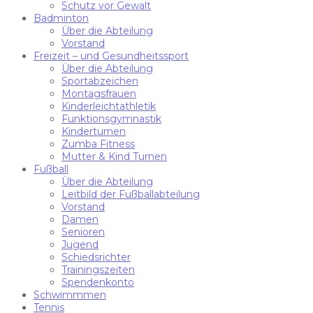
Schutz vor Gewalt
Badminton
Über die Abteilung
Vorstand
Freizeit – und Gesundheitssport
Über die Abteilung
Sportabzeichen
Montagsfrauen
Kinderleichtathletik
Funktionsgymnastik
Kinderturnen
Zumba Fitness
Mutter & Kind Turnen
Fußball
Über die Abteilung
Leitbild der Fußballabteilung
Vorstand
Damen
Senioren
Jugend
Schiedsrichter
Trainingszeiten
Spendenkonto
Schwimmmen
Tennis