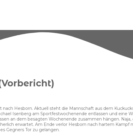
(Vorbericht)
ach Hesborn. Aktuell steht die Mannschaft aus dem Kuckucks-Dor
Michael Isenberg am Sportfestwochenende entlassen und eine Woc
mnissen an dem besagten Wochenende zusammen hängen. Naja, g
cherlich erwartet. Am Ende verlor Hesborn nach hartem Kampf m
 des Gegners Tor zu gelangen.