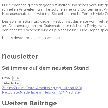
Für Medebach gilt es dagegen zuhalten und selber vernünfti
schnellen Angreifern um Hänsch, Temme und Guntermann. Anges
Nachbarschaftsduell wird mit Sicherheit und hoffentlich viele
Das Spiel am Sonntag gegen Hesborn ist das erste von mehrer
am Donnerstag kommt Grafschaft zum nächsten Derby (vorverleg
den nächsten Wochen wird es ja nicht besser. Eine Doppelspie
Nichts desto trotz packen wir es an.
Newsletter
Sei immer auf dem neusten Stand
Email
Abschicken
Zurück
Zurück
Erste: Arbeitssieg gg. Hilletal (2:0)
Next
Erste:Niederlage in Hesborn (2:4)
Nächster
Weitere Beiträge