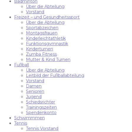
Badminton
Über die Abteilung
Vorstand
Freizeit – und Gesundheitssport
Über die Abteilung
Sportabzeichen
Montagsfrauen
Kinderleichtathletik
Funktionsgymnastik
Kinderturnen
Zumba Fitness
Mutter & Kind Turnen
Fußball
Über die Abteilung
Leitbild der Fußballabteilung
Vorstand
Damen
Senioren
Jugend
Schiedsrichter
Trainingszeiten
Spendenkonto
Schwimmmen
Tennis
Tennis Vorstand