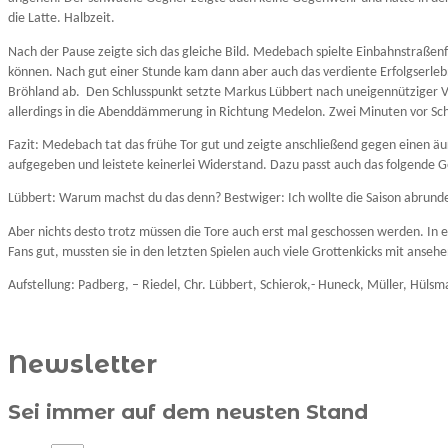
die Latte. Halbzeit.
Nach der Pause zeigte sich das gleiche Bild. Medebach spielte Einbahnstraßenf
können. Nach gut einer Stunde kam dann aber auch das verdiente Erfolgserlebn
Bröhland ab.
Den Schlusspunkt setzte Markus Lübbert nach uneigennütziger Vo
allerdings in die Abenddämmerung in Richtung Medelon. Zwei Minuten vor Schl
Fazit: Medebach tat das frühe Tor gut und zeigte anschließend gegen einen ä
aufgegeben und leistete keinerlei Widerstand. Dazu passt auch das folgende 
Lübbert: Warum machst du das denn? Bestwiger: Ich wollte die Saison abrund
Aber nichts desto trotz müssen die Tore auch erst mal geschossen werden. I
Fans gut, mussten sie in den letzten Spielen auch viele Grottenkicks mit anse
Aufstellung: Padberg, – Riedel, Chr. Lübbert, Schierok,- Huneck, Müller, Hüls
Newsletter
Sei immer auf dem neusten Stand