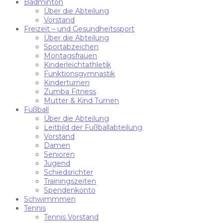
Badminton
Über die Abteilung
Vorstand
Freizeit – und Gesundheitssport
Über die Abteilung
Sportabzeichen
Montagsfrauen
Kinderleichtathletik
Funktionsgymnastik
Kinderturnen
Zumba Fitness
Mutter & Kind Turnen
Fußball
Über die Abteilung
Leitbild der Fußballabteilung
Vorstand
Damen
Senioren
Jugend
Schiedsrichter
Trainingszeiten
Spendenkonto
Schwimmmen
Tennis
Tennis Vorstand