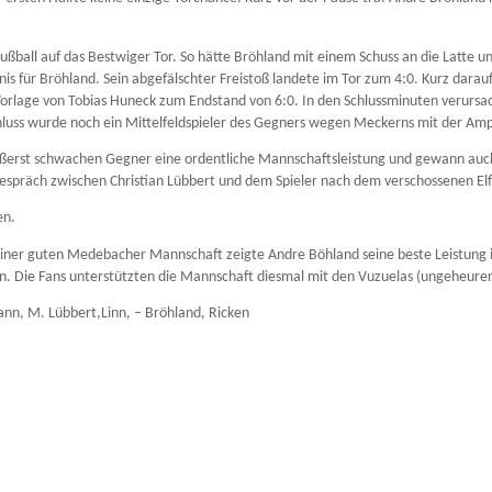
ußball auf das Bestwiger Tor. So hätte Bröhland mit einem Schuss an die Latte 
is für Bröhland. Sein abgefälschter Freistoß landete im Tor zum 4:0. Kurz dara
rlage von Tobias Huneck zum Endstand von 6:0. In den Schlussminuten verursacht
uss wurde noch ein Mittelfeldspieler des Gegners wegen Meckerns mit der Ampe
ußerst schwachen Gegner eine ordentliche Mannschaftsleistung und gewann auch i
Gespräch zwischen Christian Lübbert und dem Spieler nach dem verschossenen El
en.
n einer guten Medebacher Mannschaft zeigte Andre Böhland seine beste Leistu
hen. Die Fans unterstützten die Mannschaft diesmal mit den Vuzuelas (ungeheurer
mann, M. Lübbert,Linn, – Bröhland, Ricken