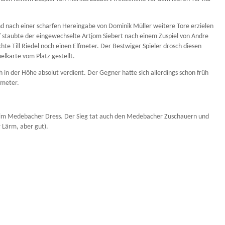
und nach einer scharfen Hereingabe von Dominik Müller weitere Tore erzielen
uf staubte der eingewechselte Artjom Siebert nach einem Zuspiel von Andre
e Till Riedel noch einen Elfmeter. Der Bestwiger Spieler drosch diesen
lkarte vom Platz gestellt.
n der Höhe absolut verdient. Der Gegner hatte sich allerdings schon früh
fmeter.
ng im Medebacher Dress. Der Sieg tat auch den Medebacher Zuschauern und
 Lärm, aber gut).