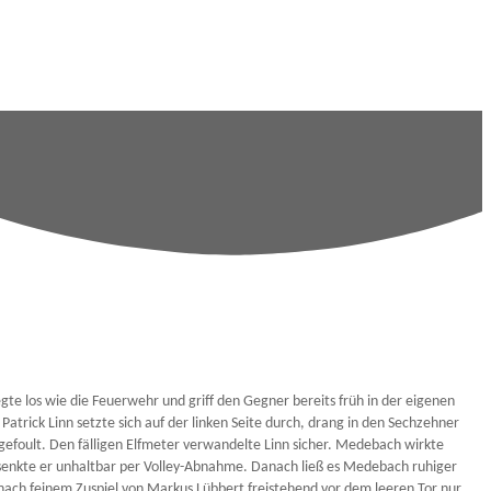
e los wie die Feuerwehr und griff den Gegner bereits früh in der eigenen
Patrick Linn setzte sich auf der linken Seite durch, drang in den Sechzehner
gefoult. Den fälligen Elfmeter verwandelte Linn sicher. Medebach wirkte
ersenkte er unhaltbar per Volley-Abnahme. Danach ließ es Medebach ruhiger
nach feinem Zuspiel von Markus Lübbert freistehend vor dem leeren Tor nur