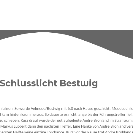
 Schlusslicht Bestwig
fahren. So wurde Velmede/Bestwig mit 6:0 nach Hause geschickt. Medebach legt
kam hinten kaum heraus. So dauerte es nicht lange bis der Führungstreffer fiel. 
e zu schieben. Kurz drauf wurde der gut aufgelegte Andre Bröhland im Strafraum 
te Markus Lübbert dann den nächsten Treffer. Eine Flanke von Andre Bröhland v
rsten Hälfte keine einzige Torchance. Kurz vor der Pause traf Andre Bröhland 