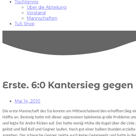
Tischtennis
Über die Abteilung
Vorstand
Mannschaften
TuS Shop
Erste. 6:0 Kantersieg gegen
Mai 14, 2010
Die erste Mannschaft des Tus konnte am Mittwochabend den erhofften Sieg ein
Hälfte an. Bestwig hatte mit dieser aggressiven Spielweise große Probleme und 
und legte für Andre Ricken auf. Der hatte wenig Mühe die Kugel über die Lini
gelöst und ließ Ball und Gegner laufen. Nach gut einer halben Stunden erziel
angehen. Der schwache Gegner zeigte auch keine Gegenwehr und hatte in der e