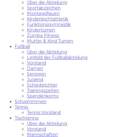
Über die Abteilung
Sportabzeichen
Montagsfrauen
Kinderleichtathletik
Funktionsgymnastik
Kinderturnen
Zumba Fitness
Mutter & Kind Turnen
Fußball
Über die Abteilung
Leitbild der Fußballabteilung
Vorstand
Damen
Senioren
Jugend
Schiedsrichter
Trainingszeiten
Spendenkonto
Schwimmmen
Tennis
Tennis Vorstand
Tischtennis
Über die Abteilung
Vorstand
Mannschaften