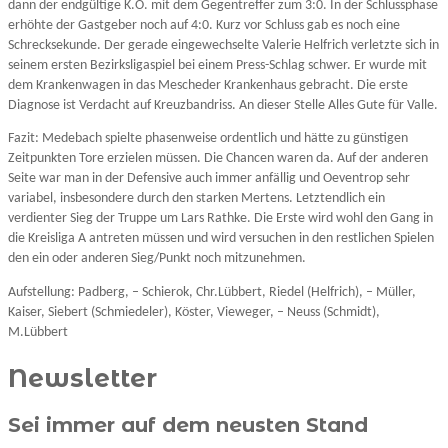
dann der endgültige K.O. mit dem Gegentreffer zum 3:0. In der Schlussphase
erhöhte der Gastgeber noch auf 4:0. Kurz vor Schluss gab es noch eine
Schrecksekunde. Der gerade eingewechselte Valerie Helfrich verletzte sich in
seinem ersten Bezirksligaspiel bei einem Press-Schlag schwer. Er wurde mit
dem Krankenwagen in das Mescheder Krankenhaus gebracht. Die erste
Diagnose ist Verdacht auf Kreuzbandriss. An dieser Stelle Alles Gute für Valle.
Fazit: Medebach spielte phasenweise ordentlich und hätte zu günstigen
Zeitpunkten Tore erzielen müssen. Die Chancen waren da. Auf der anderen
Seite war man in der Defensive auch immer anfällig und Oeventrop sehr
variabel, insbesondere durch den starken Mertens. Letztendlich ein
verdienter Sieg der Truppe um Lars Rathke. Die Erste wird wohl den Gang in
die Kreisliga A antreten müssen und wird versuchen in den restlichen Spielen
den ein oder anderen Sieg/Punkt noch mitzunehmen.
Aufstellung: Padberg, – Schierok, Chr.Lübbert, Riedel (Helfrich), – Müller,
Kaiser, Siebert (Schmiedeler), Köster, Vieweger, – Neuss (Schmidt),
M.Lübbert
Newsletter
Sei immer auf dem neusten Stand