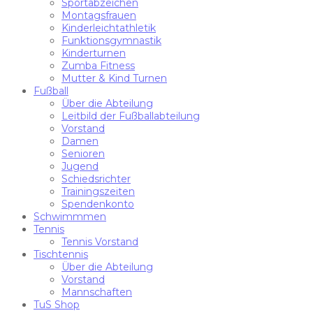
Sportabzeichen
Montagsfrauen
Kinderleichtathletik
Funktionsgymnastik
Kinderturnen
Zumba Fitness
Mutter & Kind Turnen
Fußball
Über die Abteilung
Leitbild der Fußballabteilung
Vorstand
Damen
Senioren
Jugend
Schiedsrichter
Trainingszeiten
Spendenkonto
Schwimmmen
Tennis
Tennis Vorstand
Tischtennis
Über die Abteilung
Vorstand
Mannschaften
TuS Shop