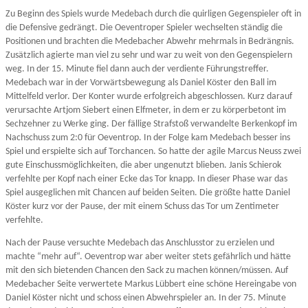
Zu Beginn des Spiels wurde Medebach durch die quirligen Gegenspieler oft in
die Defensive gedrängt. Die Oeventroper Spieler wechselten ständig die
Positionen und brachten die Medebacher Abwehr mehrmals in Bedrängnis.
Zusätzlich agierte man viel zu sehr und war zu weit von den Gegenspielern
weg. In der 15. Minute fiel dann auch der verdiente Führungstreffer.
Medebach war in der Vorwärtsbewegung als Daniel Köster den Ball im
Mittelfeld verlor. Der Konter wurde erfolgreich abgeschlossen. Kurz darauf
verursachte Artjom Siebert einen Elfmeter, in dem er zu körperbetont im
Sechzehner zu Werke ging. Der fällige Strafstoß verwandelte Berkenkopf im
Nachschuss zum 2:0 für Oeventrop. In der Folge kam Medebach besser ins
Spiel und erspielte sich auf Torchancen. So hatte der agile Marcus Neuss zwei
gute Einschussmöglichkeiten, die aber ungenutzt blieben. Janis Schierok
verfehlte per Kopf nach einer Ecke das Tor knapp. In dieser Phase war das
Spiel ausgeglichen mit Chancen auf beiden Seiten. Die größte hatte Daniel
Köster kurz vor der Pause, der mit einem Schuss das Tor um Zentimeter
verfehlte.
Nach der Pause versuchte Medebach das Anschlusstor zu erzielen und
machte “mehr auf“. Oeventrop war aber weiter stets gefährlich und hätte
mit den sich bietenden Chancen den Sack zu machen können/müssen. Auf
Medebacher Seite verwertete Markus Lübbert eine schöne Hereingabe von
Daniel Köster nicht und schoss einen Abwehrspieler an. In der 75. Minute