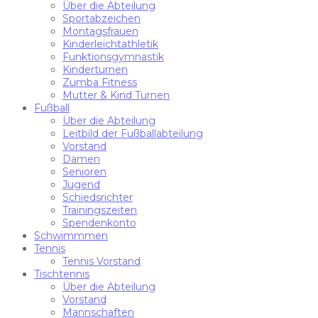
Über die Abteilung
Sportabzeichen
Montagsfrauen
Kinderleichtathletik
Funktionsgymnastik
Kinderturnen
Zumba Fitness
Mutter & Kind Turnen
Fußball
Über die Abteilung
Leitbild der Fußballabteilung
Vorstand
Damen
Senioren
Jugend
Schiedsrichter
Trainingszeiten
Spendenkonto
Schwimmmen
Tennis
Tennis Vorstand
Tischtennis
Über die Abteilung
Vorstand
Mannschaften