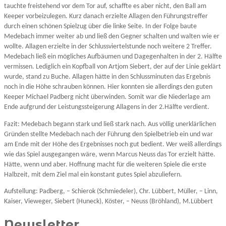
tauchte freistehend vor dem Tor auf, schaffte es aber nicht, den Ball am
Keeper vorbeizulegen. Kurz danach erzielte Allagen den Führungstreffer
durch einen schönen Spielzug über die linke Seite. In der Folge baute
Medebach immer weiter ab und ließ den Gegner schalten und walten wie er
wollte. Allagen erzielte in der Schlussviertelstunde noch weitere 2 Treffer.
Medebach ließ ein mögliches Aufbäumen und Dagegenhalten in der 2. Hälfte
vermissen. Lediglich ein Kopfball von Artjom Siebert, der auf der Linie geklärt
wurde, stand zu Buche. Allagen hätte in den Schlussminuten das Ergebnis
noch in die Höhe schrauben können. Hier konnten sie allerdings den guten
Keeper Michael Padberg nicht überwinden. Somit war die Niederlage am
Ende aufgrund der Leistungssteigerung Allagens in der 2.Hälfte verdient.
Fazit: Medebach begann stark und ließ stark nach. Aus völlig unerklärlichen
Gründen stellte Medebach nach der Führung den Spielbetrieb ein und war
am Ende mit der Höhe des Ergebnisses noch gut bedient. Wer weiß allerdings
wie das Spiel ausgegangen wäre, wenn Marcus Neuss das Tor erzielt hätte.
Hätte, wenn und aber. Hoffnung macht für die weiteren Spiele die erste
Halbzeit, mit dem Ziel mal ein konstant gutes Spiel abzuliefern.
Aufstellung: Padberg, – Schierok (Schmiedeler), Chr. Lübbert, Müller, – Linn,
Kaiser, Vieweger, Siebert (Huneck), Köster, – Neuss (Bröhland), M.Lübbert
Newsletter