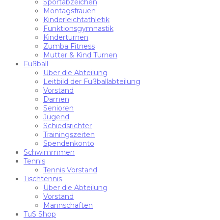
Sportabzeichen
Montagsfrauen
Kinderleichtathletik
Funktionsgymnastik
Kinderturnen
Zumba Fitness
Mutter & Kind Turnen
Fußball
Über die Abteilung
Leitbild der Fußballabteilung
Vorstand
Damen
Senioren
Jugend
Schiedsrichter
Trainingszeiten
Spendenkonto
Schwimmmen
Tennis
Tennis Vorstand
Tischtennis
Über die Abteilung
Vorstand
Mannschaften
TuS Shop