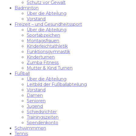
Schutz vor Gewalt
Badminton
Über die Abteilung
Vorstand
Freizeit – und Gesundheitssport
Über die Abteilung
Sportabzeichen
Montagsfrauen
Kinderleichtathletik
Funktionsgymnastik
Kinderturnen
Zumba Fitness
Mutter & Kind Turnen
Fußball
Über die Abteilung
Leitbild der Fußballabteilung
Vorstand
Damen
Senioren
Jugend
Schiedsrichter
Trainingszeiten
Spendenkonto
Schwimmmen
Tennis