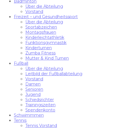
Badminton
Über die Abteilung
Vorstand
Freizeit – und Gesundheitssport
Über die Abteilung
Sportabzeichen
Montagsfrauen
Kinderleichtathletik
Funktionsgymnastik
Kinderturnen
Zumba Fitness
Mutter & Kind Turnen
Fußball
Über die Abteilung
Leitbild der Fußballabteilung
Vorstand
Damen
Senioren
Jugend
Schiedsrichter
Trainingszeiten
Spendenkonto
Schwimmmen
Tennis
Tennis Vorstand