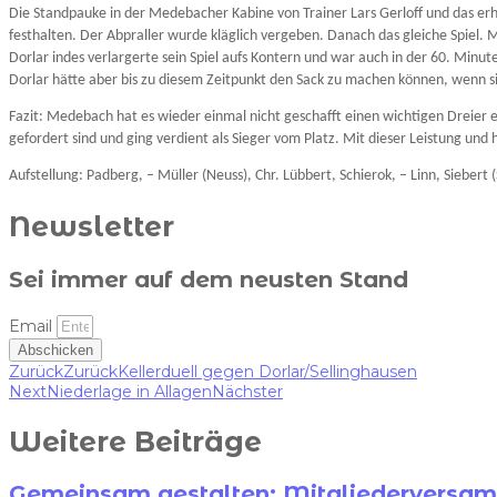
Die Standpauke in der Medebacher Kabine von Trainer Lars Gerloff und das erh
festhalten. Der Abpraller wurde kläglich vergeben. Danach das gleiche Spie
Dorlar indes verlargerte sein Spiel aufs Kontern und war auch in der 60. Minut
Dorlar hätte aber bis zu diesem Zeitpunkt den Sack zu machen können, wenn s
Fazit: Medebach hat es wieder einmal nicht geschafft einen wichtigen Dreier e
gefordert sind und ging verdient als Sieger vom Platz. Mit dieser Leistung un
Aufstellung: Padberg, – Müller (Neuss), Chr. Lübbert, Schierok, – Linn, Sieber
Newsletter
Sei immer auf dem neusten Stand
Email
Abschicken
Zurück
Zurück
Kellerduell gegen Dorlar/Sellinghausen
Next
Niederlage in Allagen
Nächster
Weitere Beiträge
Gemeinsam gestalten: Mitgliedervers