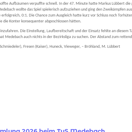
offte Aufbäumen verpuffte schnell. In der 47. Minute hatte Markus Lübbert die 
l. Medebach wollte das Spiel spielerisch aufzuziehen und ging den Zweikämpfen
e erfolgreich, 0:1. Die Chance zum Ausgleich hatte kurz vor Schluss noch Torhüter
ie die Konter konsequenter abgeschlossen hätten.
inzufahren. Die Einstellung, Laufbereitschaft und der Einsatz fehlte an diesem 
d hat Medebach auch nichts in der Bezirksliga zu suchen. Der Abstand zum retten
t (Schmiedeler), Fresen (Kaiser), Huneck, Vieweger, – Bröhland, M. Lübbert
ammlung 2026 beim TuS Medebach