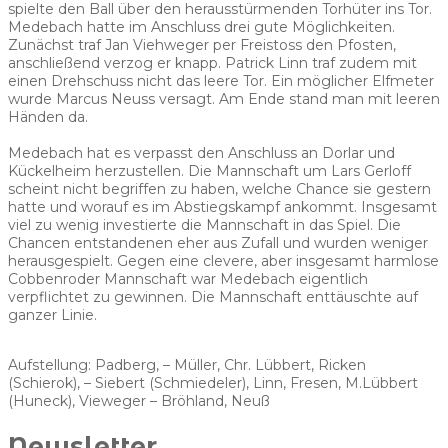
spielte den Ball über den herausstürmenden Torhüter ins Tor.
Medebach hatte im Anschluss drei gute Möglichkeiten.
Zunächst traf Jan Viehweger per Freistoss den Pfosten,
anschließend verzog er knapp. Patrick Linn traf zudem mit
einen Drehschuss nicht das leere Tor. Ein möglicher Elfmeter
wurde Marcus Neuss versagt. Am Ende stand man mit leeren
Händen da.
Medebach hat es verpasst den Anschluss an Dorlar und
Kückelheim herzustellen. Die Mannschaft um Lars Gerloff
scheint nicht begriffen zu haben, welche Chance sie gestern
hatte und worauf es im Abstiegskampf ankommt. Insgesamt
viel zu wenig investierte die Mannschaft in das Spiel. Die
Chancen entstandenen eher aus Zufall und wurden weniger
herausgespielt. Gegen eine clevere, aber insgesamt harmlose
Cobbenroder Mannschaft war Medebach eigentlich
verpflichtet zu gewinnen. Die Mannschaft enttäuschte auf
ganzer Linie.
Aufstellung: Padberg, – Müller, Chr. Lübbert, Ricken
(Schierok), – Siebert (Schmiedeler), Linn, Fresen, M.Lübbert
(Huneck), Vieweger – Bröhland, Neuß
Newsletter