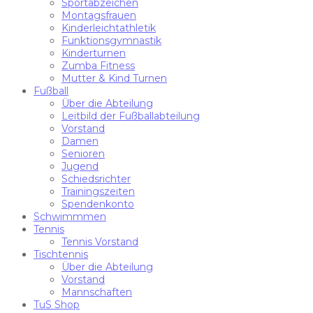
Sportabzeichen
Montagsfrauen
Kinderleichtathletik
Funktionsgymnastik
Kinderturnen
Zumba Fitness
Mutter & Kind Turnen
Fußball
Über die Abteilung
Leitbild der Fußballabteilung
Vorstand
Damen
Senioren
Jugend
Schiedsrichter
Trainingszeiten
Spendenkonto
Schwimmmen
Tennis
Tennis Vorstand
Tischtennis
Über die Abteilung
Vorstand
Mannschaften
TuS Shop