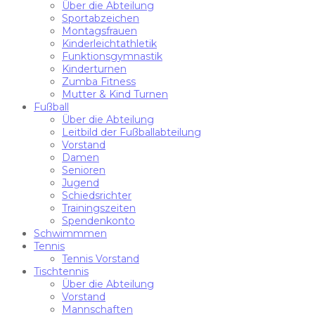
Über die Abteilung
Sportabzeichen
Montagsfrauen
Kinderleichtathletik
Funktionsgymnastik
Kinderturnen
Zumba Fitness
Mutter & Kind Turnen
Fußball
Über die Abteilung
Leitbild der Fußballabteilung
Vorstand
Damen
Senioren
Jugend
Schiedsrichter
Trainingszeiten
Spendenkonto
Schwimmmen
Tennis
Tennis Vorstand
Tischtennis
Über die Abteilung
Vorstand
Mannschaften