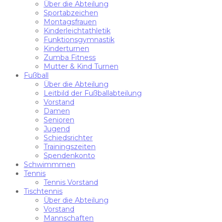
Über die Abteilung
Sportabzeichen
Montagsfrauen
Kinderleichtathletik
Funktionsgymnastik
Kinderturnen
Zumba Fitness
Mutter & Kind Turnen
Fußball
Über die Abteilung
Leitbild der Fußballabteilung
Vorstand
Damen
Senioren
Jugend
Schiedsrichter
Trainingszeiten
Spendenkonto
Schwimmmen
Tennis
Tennis Vorstand
Tischtennis
Über die Abteilung
Vorstand
Mannschaften