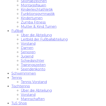
Sportabzeichen
Montagsfrauen
Kinderleichtathletik
Funktionsgymnastik
Kinderturnen
Zumba Fitness
Mutter & Kind Turnen
Fußball
Über die Abteilung
Leitbild der Fußballabteilung
Vorstand
Damen
Senioren
Jugend
Schiedsrichter
Trainingszeiten
Spendenkonto
Schwimmmen
Tennis
Tennis Vorstand
Tischtennis
Über die Abteilung
Vorstand
Mannschaften
TuS Shop