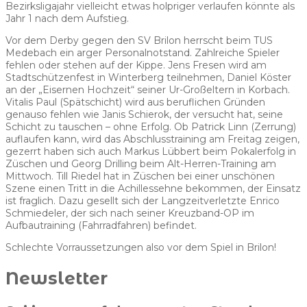
Bezirksligajahr vielleicht etwas holpriger verlaufen könnte als
Jahr 1 nach dem Aufstieg.
Vor dem Derby gegen den SV Brilon herrscht beim TUS
Medebach ein arger Personalnotstand. Zahlreiche Spieler
fehlen oder stehen auf der Kippe. Jens Fresen wird am
Stadtschützenfest in Winterberg teilnehmen, Daniel Köster
an der „Eisernen Hochzeit“ seiner Ur-Großeltern in Korbach.
Vitalis Paul (Spätschicht) wird aus beruflichen Gründen
genauso fehlen wie Janis Schierok, der versucht hat, seine
Schicht zu tauschen – ohne Erfolg. Ob Patrick Linn (Zerrung)
auflaufen kann, wird das Abschlusstraining am Freitag zeigen,
gezerrt haben sich auch Markus Lübbert beim Pokalerfolg in
Züschen und Georg Drilling beim Alt-Herren-Training am
Mittwoch. Till Riedel hat in Züschen bei einer unschönen
Szene einen Tritt in die Achillessehne bekommen, der Einsatz
ist fraglich. Dazu gesellt sich der Langzeitverletzte Enrico
Schmiedeler, der sich nach seiner Kreuzband-OP im
Aufbautraining (Fahrradfahren) befindet.
Schlechte Vorraussetzungen also vor dem Spiel in Brilon!
Newsletter