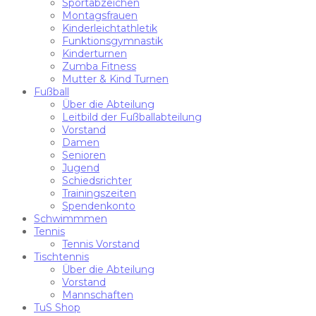
Sportabzeichen
Montagsfrauen
Kinderleichtathletik
Funktionsgymnastik
Kinderturnen
Zumba Fitness
Mutter & Kind Turnen
Fußball
Über die Abteilung
Leitbild der Fußballabteilung
Vorstand
Damen
Senioren
Jugend
Schiedsrichter
Trainingszeiten
Spendenkonto
Schwimmmen
Tennis
Tennis Vorstand
Tischtennis
Über die Abteilung
Vorstand
Mannschaften
TuS Shop