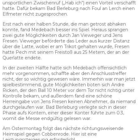
unsportlichen Zwischenruf („Hab ich“) einen Vorteil verschafft
hatte. Dafür bekam Bad Berleburg nach Foul an Lerch einen
Elfmeter nicht zugesprochen.
Erst nach einer halben Stunde, die man getrost abhaken
konnte, fand Medebach besser ins Spiel. Heraus sprangen
zwei gute Möglichkeiten durch Jan Vieweger und Jens
Fresen. Vieweger beförderte das Leder aus kurzer Distanz
über die Latte, wobei er am Trikot gehalten wurde, Fresen
hatte Pech mit seinem Freistoß aus 25 Metern, der an der
Querlatte endete.
In der zweiten Hälfte hatte sich Medebach offensichtlich
mehr vorgenommen, schaffte aber den Anschlusstreffer
nicht, der so wichtig gewesen wäre. Immerhin war man jetzt
spielbestimmend, gute Möglichkeiten boten sich Andre
Ricken, der den Ball 10 Meter vor dem Tor nicht richtig unter
Kontrolle bekam, und außerdem fand eine schöne
Herreingabe von Jens Fresen keinen Abnehmer, da niemand
durchgelaufen war. Bad Berleburg verlegte sich in dieser
Phase aufs Kontern, einer dieser Konter führte zum 0:3,
womit die Messe endgültig gelesen war.
Am Ostermontag folgt das nächste richtungsweisende
Heimspiel gegen Cobbenrode. Hier ist eine
Leistungssteigerung erforderlich!