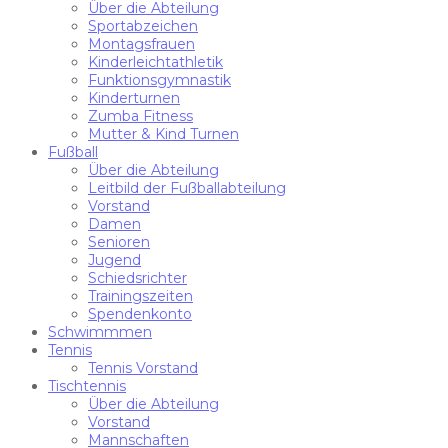
Über die Abteilung
Sportabzeichen
Montagsfrauen
Kinderleichtathletik
Funktionsgymnastik
Kinderturnen
Zumba Fitness
Mutter & Kind Turnen
Fußball
Über die Abteilung
Leitbild der Fußballabteilung
Vorstand
Damen
Senioren
Jugend
Schiedsrichter
Trainingszeiten
Spendenkonto
Schwimmmen
Tennis
Tennis Vorstand
Tischtennis
Über die Abteilung
Vorstand
Mannschaften