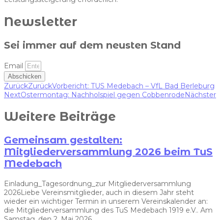
Newsletter
Sei immer auf dem neusten Stand
Email
Abschicken
Zurück
Zurück
Vorbericht: TUS Medebach – VfL Bad Berleburg
Next
Ostermontag: Nachholspiel gegen Cobbenrode
Nächster
Weitere Beiträge
Gemeinsam gestalten:
Mitgliederversammlung 2026 beim TuS
Medebach
Einladung_Tagesordnung_zur Mitgliederversammlung
2026Liebe Vereinsmitglieder, auch in diesem Jahr steht
wieder ein wichtiger Termin in unserem Vereinskalender an:
die Mitgliederversammlung des TuS Medebach 1919 e.V.. Am
Samstag, den 2. Mai 2026,