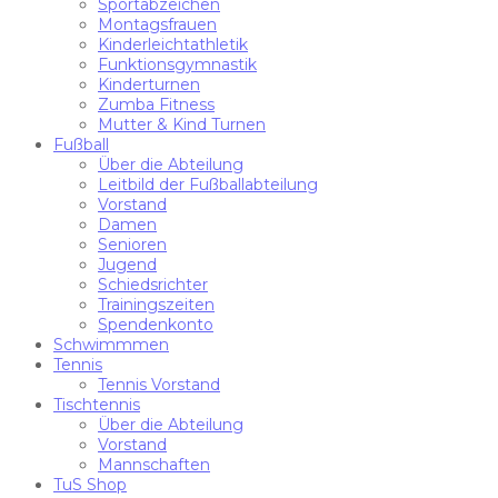
Sportabzeichen
Montagsfrauen
Kinderleichtathletik
Funktionsgymnastik
Kinderturnen
Zumba Fitness
Mutter & Kind Turnen
Fußball
Über die Abteilung
Leitbild der Fußballabteilung
Vorstand
Damen
Senioren
Jugend
Schiedsrichter
Trainingszeiten
Spendenkonto
Schwimmmen
Tennis
Tennis Vorstand
Tischtennis
Über die Abteilung
Vorstand
Mannschaften
TuS Shop