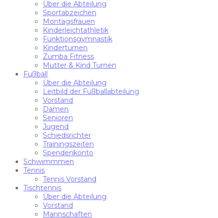
Über die Abteilung
Sportabzeichen
Montagsfrauen
Kinderleichtathletik
Funktionsgymnastik
Kinderturnen
Zumba Fitness
Mutter & Kind Turnen
Fußball
Über die Abteilung
Leitbild der Fußballabteilung
Vorstand
Damen
Senioren
Jugend
Schiedsrichter
Trainingszeiten
Spendenkonto
Schwimmmen
Tennis
Tennis Vorstand
Tischtennis
Über die Abteilung
Vorstand
Mannschaften