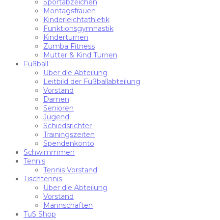
Sportabzeichen
Montagsfrauen
Kinderleichtathletik
Funktionsgymnastik
Kinderturnen
Zumba Fitness
Mutter & Kind Turnen
Fußball
Über die Abteilung
Leitbild der Fußballabteilung
Vorstand
Damen
Senioren
Jugend
Schiedsrichter
Trainingszeiten
Spendenkonto
Schwimmmen
Tennis
Tennis Vorstand
Tischtennis
Über die Abteilung
Vorstand
Mannschaften
TuS Shop