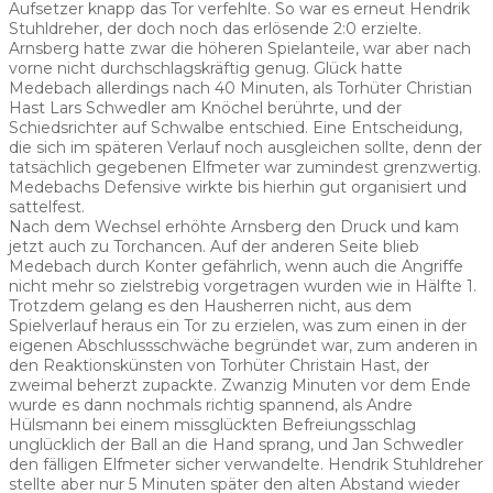
Aufsetzer knapp das Tor verfehlte. So war es erneut Hendrik
Stuhldreher, der doch noch das erlösende 2:0 erzielte.
Arnsberg hatte zwar die höheren Spielanteile, war aber nach
vorne nicht durchschlagskräftig genug. Glück hatte
Medebach allerdings nach 40 Minuten, als Torhüter Christian
Hast Lars Schwedler am Knöchel berührte, und der
Schiedsrichter auf Schwalbe entschied. Eine Entscheidung,
die sich im späteren Verlauf noch ausgleichen sollte, denn der
tatsächlich gegebenen Elfmeter war zumindest grenzwertig.
Medebachs Defensive wirkte bis hierhin gut organisiert und
sattelfest.
Nach dem Wechsel erhöhte Arnsberg den Druck und kam
jetzt auch zu Torchancen. Auf der anderen Seite blieb
Medebach durch Konter gefährlich, wenn auch die Angriffe
nicht mehr so zielstrebig vorgetragen wurden wie in Hälfte 1.
Trotzdem gelang es den Hausherren nicht, aus dem
Spielverlauf heraus ein Tor zu erzielen, was zum einen in der
eigenen Abschlussschwäche begründet war, zum anderen in
den Reaktionskünsten von Torhüter Christain Hast, der
zweimal beherzt zupackte. Zwanzig Minuten vor dem Ende
wurde es dann nochmals richtig spannend, als Andre
Hülsmann bei einem missglückten Befreiungsschlag
unglücklich der Ball an die Hand sprang, und Jan Schwedler
den fälligen Elfmeter sicher verwandelte. Hendrik Stuhldreher
stellte aber nur 5 Minuten später den alten Abstand wieder