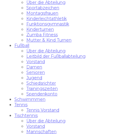
Über die Abteilung
Sportabzeichen
Montagsfrauen
Kinderleichtathletik
Funktionsgymnastik
Kinderturnen
Zumba Fitness
Mutter & Kind Turnen
Fußball
Über die Abteilung
Leitbild der Fußballabteilung
Vorstand
Damen
Senioren
Jugend
Schiedsrichter
Trainingszeiten
Spendenkonto
Schwimmmen
Tennis
Tennis Vorstand
Tischtennis
Über die Abteilung
Vorstand
Mannschaften