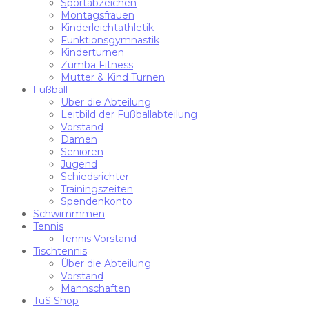
Sportabzeichen
Montagsfrauen
Kinderleichtathletik
Funktionsgymnastik
Kinderturnen
Zumba Fitness
Mutter & Kind Turnen
Fußball
Über die Abteilung
Leitbild der Fußballabteilung
Vorstand
Damen
Senioren
Jugend
Schiedsrichter
Trainingszeiten
Spendenkonto
Schwimmmen
Tennis
Tennis Vorstand
Tischtennis
Über die Abteilung
Vorstand
Mannschaften
TuS Shop