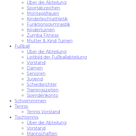
Über die Abteilung
Sportabzeichen
Montagsfrauen
Kinderleichtathletik
Funktionsgymnastik
Kinderturnen
Zumba Fitness
Mutter & Kind Turnen
Fußball
Über die Abteilung
Leitbild der Fußballabteilung
Vorstand
Damen
Senioren
Jugend
Schiedsrichter
Trainingszeiten
Spendenkonto
Schwimmmen
Tennis
Tennis Vorstand
Tischtennis
Über die Abteilung
Vorstand
Mannschaften