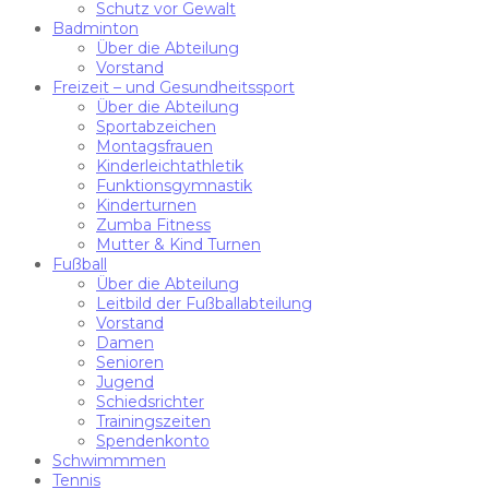
Schutz vor Gewalt
Badminton
Über die Abteilung
Vorstand
Freizeit – und Gesundheitssport
Über die Abteilung
Sportabzeichen
Montagsfrauen
Kinderleichtathletik
Funktionsgymnastik
Kinderturnen
Zumba Fitness
Mutter & Kind Turnen
Fußball
Über die Abteilung
Leitbild der Fußballabteilung
Vorstand
Damen
Senioren
Jugend
Schiedsrichter
Trainingszeiten
Spendenkonto
Schwimmmen
Tennis