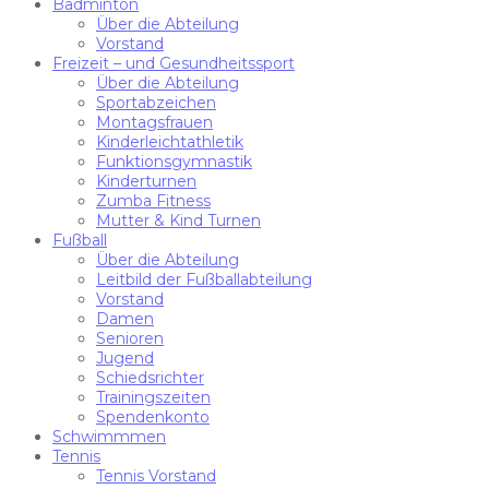
Badminton
Über die Abteilung
Vorstand
Freizeit – und Gesundheitssport
Über die Abteilung
Sportabzeichen
Montagsfrauen
Kinderleichtathletik
Funktionsgymnastik
Kinderturnen
Zumba Fitness
Mutter & Kind Turnen
Fußball
Über die Abteilung
Leitbild der Fußballabteilung
Vorstand
Damen
Senioren
Jugend
Schiedsrichter
Trainingszeiten
Spendenkonto
Schwimmmen
Tennis
Tennis Vorstand