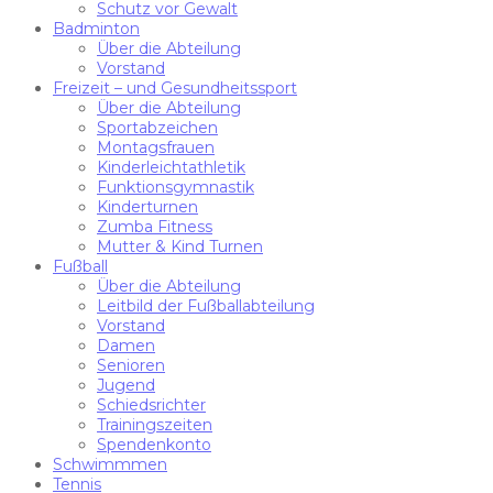
Schutz vor Gewalt
Badminton
Über die Abteilung
Vorstand
Freizeit – und Gesundheitssport
Über die Abteilung
Sportabzeichen
Montagsfrauen
Kinderleichtathletik
Funktionsgymnastik
Kinderturnen
Zumba Fitness
Mutter & Kind Turnen
Fußball
Über die Abteilung
Leitbild der Fußballabteilung
Vorstand
Damen
Senioren
Jugend
Schiedsrichter
Trainingszeiten
Spendenkonto
Schwimmmen
Tennis