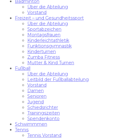
Badminton
Über die Abteilung
Vorstand
Freizeit – und Gesundheitssport
Über die Abteilung
Sportabzeichen
Montagsfrauen
Kinderleichtathletik
Funktionsgymnastik
Kinderturnen
Zumba Fitness
Mutter & Kind Turnen
Fußball
Über die Abteilung
Leitbild der Fußballabteilung
Vorstand
Damen
Senioren
Jugend
Schiedsrichter
Trainingszeiten
Spendenkonto
Schwimmmen
Tennis
Tennis Vorstand