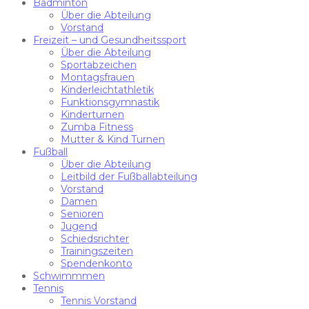
Badminton
Über die Abteilung
Vorstand
Freizeit – und Gesundheitssport
Über die Abteilung
Sportabzeichen
Montagsfrauen
Kinderleichtathletik
Funktionsgymnastik
Kinderturnen
Zumba Fitness
Mutter & Kind Turnen
Fußball
Über die Abteilung
Leitbild der Fußballabteilung
Vorstand
Damen
Senioren
Jugend
Schiedsrichter
Trainingszeiten
Spendenkonto
Schwimmmen
Tennis
Tennis Vorstand