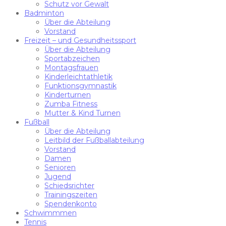
Schutz vor Gewalt
Badminton
Über die Abteilung
Vorstand
Freizeit – und Gesundheitssport
Über die Abteilung
Sportabzeichen
Montagsfrauen
Kinderleichtathletik
Funktionsgymnastik
Kinderturnen
Zumba Fitness
Mutter & Kind Turnen
Fußball
Über die Abteilung
Leitbild der Fußballabteilung
Vorstand
Damen
Senioren
Jugend
Schiedsrichter
Trainingszeiten
Spendenkonto
Schwimmmen
Tennis