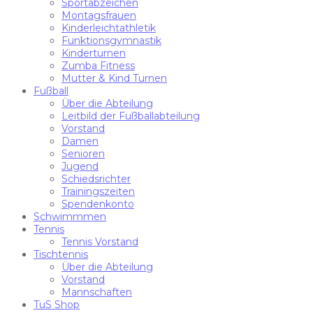
Sportabzeichen
Montagsfrauen
Kinderleichtathletik
Funktionsgymnastik
Kinderturnen
Zumba Fitness
Mutter & Kind Turnen
Fußball
Über die Abteilung
Leitbild der Fußballabteilung
Vorstand
Damen
Senioren
Jugend
Schiedsrichter
Trainingszeiten
Spendenkonto
Schwimmmen
Tennis
Tennis Vorstand
Tischtennis
Über die Abteilung
Vorstand
Mannschaften
TuS Shop