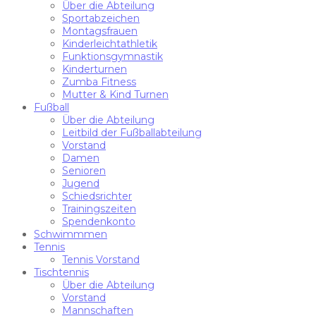
Über die Abteilung
Sportabzeichen
Montagsfrauen
Kinderleichtathletik
Funktionsgymnastik
Kinderturnen
Zumba Fitness
Mutter & Kind Turnen
Fußball
Über die Abteilung
Leitbild der Fußballabteilung
Vorstand
Damen
Senioren
Jugend
Schiedsrichter
Trainingszeiten
Spendenkonto
Schwimmmen
Tennis
Tennis Vorstand
Tischtennis
Über die Abteilung
Vorstand
Mannschaften