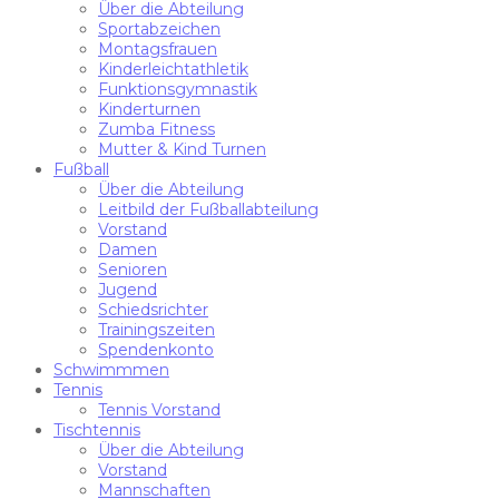
Über die Abteilung
Sportabzeichen
Montagsfrauen
Kinderleichtathletik
Funktionsgymnastik
Kinderturnen
Zumba Fitness
Mutter & Kind Turnen
Fußball
Über die Abteilung
Leitbild der Fußballabteilung
Vorstand
Damen
Senioren
Jugend
Schiedsrichter
Trainingszeiten
Spendenkonto
Schwimmmen
Tennis
Tennis Vorstand
Tischtennis
Über die Abteilung
Vorstand
Mannschaften