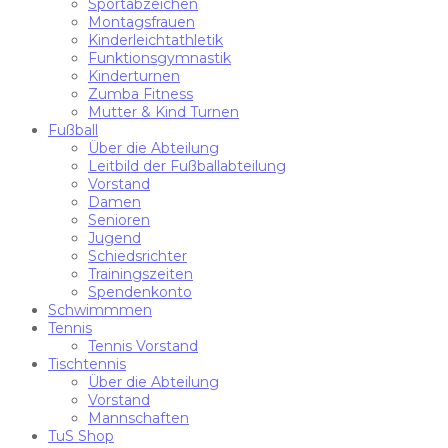
Sportabzeichen
Montagsfrauen
Kinderleichtathletik
Funktionsgymnastik
Kinderturnen
Zumba Fitness
Mutter & Kind Turnen
Fußball
Über die Abteilung
Leitbild der Fußballabteilung
Vorstand
Damen
Senioren
Jugend
Schiedsrichter
Trainingszeiten
Spendenkonto
Schwimmmen
Tennis
Tennis Vorstand
Tischtennis
Über die Abteilung
Vorstand
Mannschaften
TuS Shop