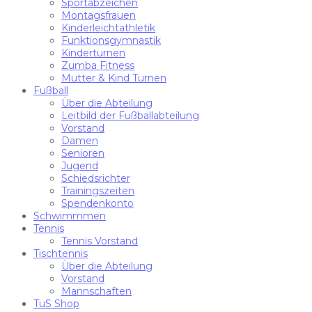
Sportabzeichen
Montagsfrauen
Kinderleichtathletik
Funktionsgymnastik
Kinderturnen
Zumba Fitness
Mutter & Kind Turnen
Fußball
Über die Abteilung
Leitbild der Fußballabteilung
Vorstand
Damen
Senioren
Jugend
Schiedsrichter
Trainingszeiten
Spendenkonto
Schwimmmen
Tennis
Tennis Vorstand
Tischtennis
Über die Abteilung
Vorstand
Mannschaften
TuS Shop