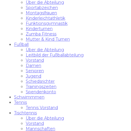
Über die Abteilung
Sportabzeichen
Montagsfrauen
Kinderleichtathletik
Funktionsgymnastik
Kinderturnen
Zumba Fitness
Mutter & Kind Turnen
Fußball
Über die Abteilung
Leitbild der Fußballabteilung
Vorstand
Damen
Senioren
Jugend
Schiedsrichter
Trainingszeiten
Spendenkonto
Schwimmmen
Tennis
Tennis Vorstand
Tischtennis
Über die Abteilung
Vorstand
Mannschaften