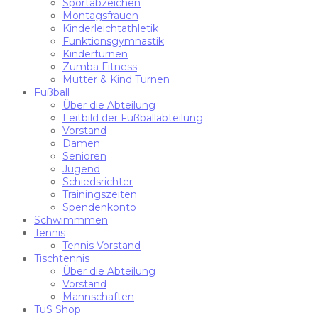
Sportabzeichen
Montagsfrauen
Kinderleichtathletik
Funktionsgymnastik
Kinderturnen
Zumba Fitness
Mutter & Kind Turnen
Fußball
Über die Abteilung
Leitbild der Fußballabteilung
Vorstand
Damen
Senioren
Jugend
Schiedsrichter
Trainingszeiten
Spendenkonto
Schwimmmen
Tennis
Tennis Vorstand
Tischtennis
Über die Abteilung
Vorstand
Mannschaften
TuS Shop