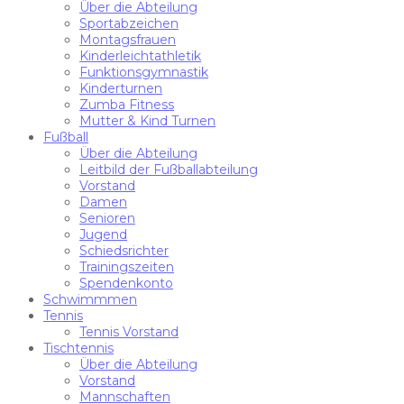
Über die Abteilung
Sportabzeichen
Montagsfrauen
Kinderleichtathletik
Funktionsgymnastik
Kinderturnen
Zumba Fitness
Mutter & Kind Turnen
Fußball
Über die Abteilung
Leitbild der Fußballabteilung
Vorstand
Damen
Senioren
Jugend
Schiedsrichter
Trainingszeiten
Spendenkonto
Schwimmmen
Tennis
Tennis Vorstand
Tischtennis
Über die Abteilung
Vorstand
Mannschaften