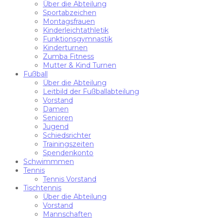
Über die Abteilung
Sportabzeichen
Montagsfrauen
Kinderleichtathletik
Funktionsgymnastik
Kinderturnen
Zumba Fitness
Mutter & Kind Turnen
Fußball
Über die Abteilung
Leitbild der Fußballabteilung
Vorstand
Damen
Senioren
Jugend
Schiedsrichter
Trainingszeiten
Spendenkonto
Schwimmmen
Tennis
Tennis Vorstand
Tischtennis
Über die Abteilung
Vorstand
Mannschaften