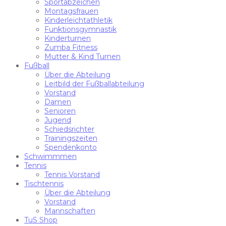
Sportabzeichen
Montagsfrauen
Kinderleichtathletik
Funktionsgymnastik
Kinderturnen
Zumba Fitness
Mutter & Kind Turnen
Fußball
Über die Abteilung
Leitbild der Fußballabteilung
Vorstand
Damen
Senioren
Jugend
Schiedsrichter
Trainingszeiten
Spendenkonto
Schwimmmen
Tennis
Tennis Vorstand
Tischtennis
Über die Abteilung
Vorstand
Mannschaften
TuS Shop