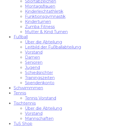
Sportabzeichen
Montagsfrauen
Kinderleichtathletik
Funktionsgymnastik
Kinderturnen
Zumba Fitness
Mutter & Kind Turnen
Fußball
Über die Abteilung
Leitbild der Fußballabteilung
Vorstand
Damen
Senioren
Jugend
Schiedsrichter
Trainingszeiten
Spendenkonto
Schwimmmen
Tennis
Tennis Vorstand
Tischtennis
Über die Abteilung
Vorstand
Mannschaften
TuS Shop