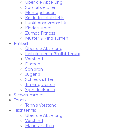
Über die Abteilung
Sportabzeichen
Montagsfrauen
Kinderleichtathletik
Funktionsgymnastik
Kinderturnen
Zumba Fitness
Mutter & Kind Turnen
Fußball
Über die Abteilung
Leitbild der Fußballabteilung
Vorstand
Damen
Senioren
Jugend
Schiedsrichter
Trainingszeiten
Spendenkonto
Schwimmmen
Tennis
Tennis Vorstand
Tischtennis
Über die Abteilung
Vorstand
Mannschaften