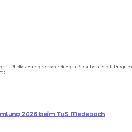
ährige Fußballabteilungsversammlung im Sportheim statt. Prog
ema
ammlung 2026 beim TuS Medebach