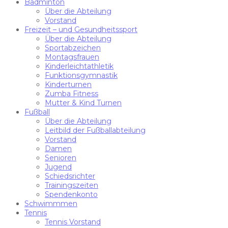
Badminton
Über die Abteilung
Vorstand
Freizeit – und Gesundheitssport
Über die Abteilung
Sportabzeichen
Montagsfrauen
Kinderleichtathletik
Funktionsgymnastik
Kinderturnen
Zumba Fitness
Mutter & Kind Turnen
Fußball
Über die Abteilung
Leitbild der Fußballabteilung
Vorstand
Damen
Senioren
Jugend
Schiedsrichter
Trainingszeiten
Spendenkonto
Schwimmmen
Tennis
Tennis Vorstand