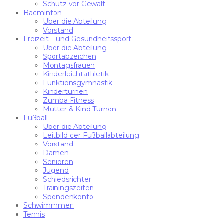
Schutz vor Gewalt
Badminton
Über die Abteilung
Vorstand
Freizeit – und Gesundheitssport
Über die Abteilung
Sportabzeichen
Montagsfrauen
Kinderleichtathletik
Funktionsgymnastik
Kinderturnen
Zumba Fitness
Mutter & Kind Turnen
Fußball
Über die Abteilung
Leitbild der Fußballabteilung
Vorstand
Damen
Senioren
Jugend
Schiedsrichter
Trainingszeiten
Spendenkonto
Schwimmmen
Tennis