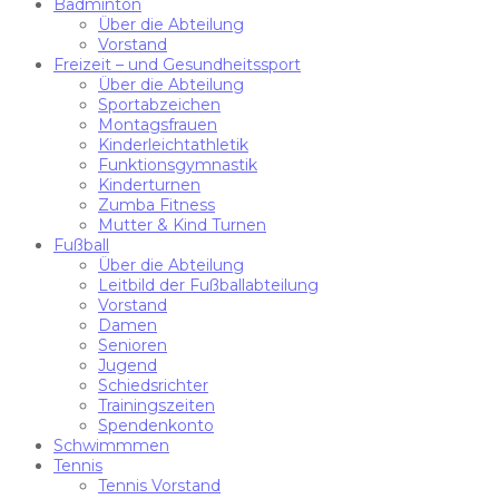
Badminton
Über die Abteilung
Vorstand
Freizeit – und Gesundheitssport
Über die Abteilung
Sportabzeichen
Montagsfrauen
Kinderleichtathletik
Funktionsgymnastik
Kinderturnen
Zumba Fitness
Mutter & Kind Turnen
Fußball
Über die Abteilung
Leitbild der Fußballabteilung
Vorstand
Damen
Senioren
Jugend
Schiedsrichter
Trainingszeiten
Spendenkonto
Schwimmmen
Tennis
Tennis Vorstand