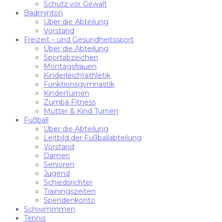
Schutz vor Gewalt
Badminton
Über die Abteilung
Vorstand
Freizeit – und Gesundheitssport
Über die Abteilung
Sportabzeichen
Montagsfrauen
Kinderleichtathletik
Funktionsgymnastik
Kinderturnen
Zumba Fitness
Mutter & Kind Turnen
Fußball
Über die Abteilung
Leitbild der Fußballabteilung
Vorstand
Damen
Senioren
Jugend
Schiedsrichter
Trainingszeiten
Spendenkonto
Schwimmmen
Tennis