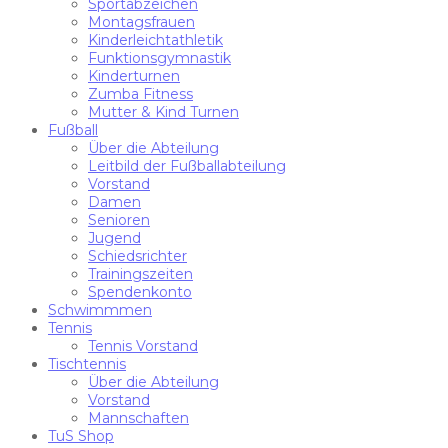
Sportabzeichen
Montagsfrauen
Kinderleichtathletik
Funktionsgymnastik
Kinderturnen
Zumba Fitness
Mutter & Kind Turnen
Fußball
Über die Abteilung
Leitbild der Fußballabteilung
Vorstand
Damen
Senioren
Jugend
Schiedsrichter
Trainingszeiten
Spendenkonto
Schwimmmen
Tennis
Tennis Vorstand
Tischtennis
Über die Abteilung
Vorstand
Mannschaften
TuS Shop