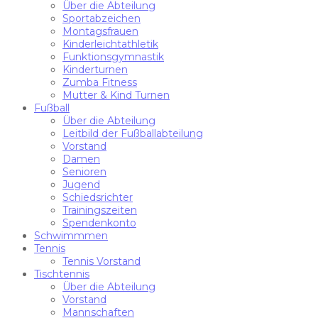
Über die Abteilung
Sportabzeichen
Montagsfrauen
Kinderleichtathletik
Funktionsgymnastik
Kinderturnen
Zumba Fitness
Mutter & Kind Turnen
Fußball
Über die Abteilung
Leitbild der Fußballabteilung
Vorstand
Damen
Senioren
Jugend
Schiedsrichter
Trainingszeiten
Spendenkonto
Schwimmmen
Tennis
Tennis Vorstand
Tischtennis
Über die Abteilung
Vorstand
Mannschaften