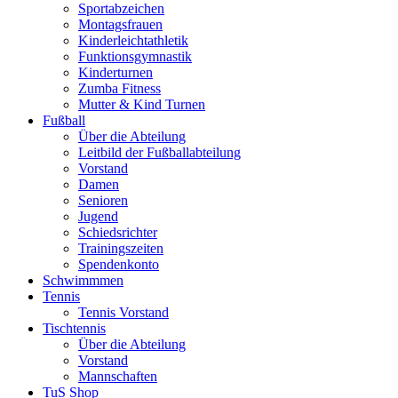
Sportabzeichen
Montagsfrauen
Kinderleichtathletik
Funktionsgymnastik
Kinderturnen
Zumba Fitness
Mutter & Kind Turnen
Fußball
Über die Abteilung
Leitbild der Fußballabteilung
Vorstand
Damen
Senioren
Jugend
Schiedsrichter
Trainingszeiten
Spendenkonto
Schwimmmen
Tennis
Tennis Vorstand
Tischtennis
Über die Abteilung
Vorstand
Mannschaften
TuS Shop