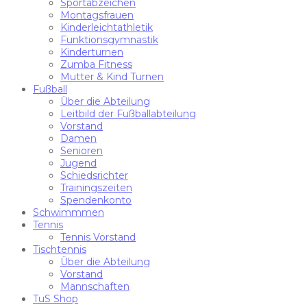
Sportabzeichen
Montagsfrauen
Kinderleichtathletik
Funktionsgymnastik
Kinderturnen
Zumba Fitness
Mutter & Kind Turnen
Fußball
Über die Abteilung
Leitbild der Fußballabteilung
Vorstand
Damen
Senioren
Jugend
Schiedsrichter
Trainingszeiten
Spendenkonto
Schwimmmen
Tennis
Tennis Vorstand
Tischtennis
Über die Abteilung
Vorstand
Mannschaften
TuS Shop