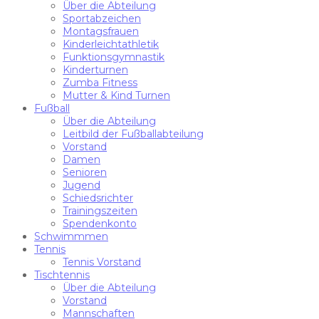
Über die Abteilung
Sportabzeichen
Montagsfrauen
Kinderleichtathletik
Funktionsgymnastik
Kinderturnen
Zumba Fitness
Mutter & Kind Turnen
Fußball
Über die Abteilung
Leitbild der Fußballabteilung
Vorstand
Damen
Senioren
Jugend
Schiedsrichter
Trainingszeiten
Spendenkonto
Schwimmmen
Tennis
Tennis Vorstand
Tischtennis
Über die Abteilung
Vorstand
Mannschaften