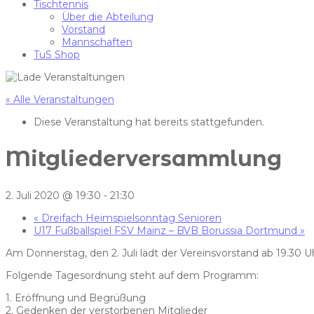
Tischtennis
Über die Abteilung
Vorstand
Mannschaften
TuS Shop
« Alle Veranstaltungen
Diese Veranstaltung hat bereits stattgefunden.
Mitgliederversammlung
2. Juli 2020 @ 19:30
-
21:30
«
Dreifach Heimspielsonntag Senioren
U17 Fußballspiel FSV Mainz – BVB Borussia Dortmund
»
Am Donnerstag, den 2. Juli lädt der Vereinsvorstand ab 19.30 
Folgende Tagesordnung steht auf dem Programm:
1. Eröffnung und Begrüßung
2. Gedenken der verstorbenen Mitglieder