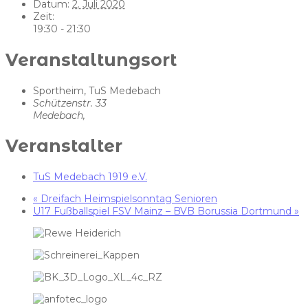
Datum:
2. Juli 2020
Zeit:
19:30 - 21:30
Veranstaltungsort
Sportheim, TuS Medebach
Schützenstr. 33
Medebach
,
Veranstalter
TuS Medebach 1919 e.V.
«
Dreifach Heimspielsonntag Senioren
U17 Fußballspiel FSV Mainz – BVB Borussia Dortmund
»