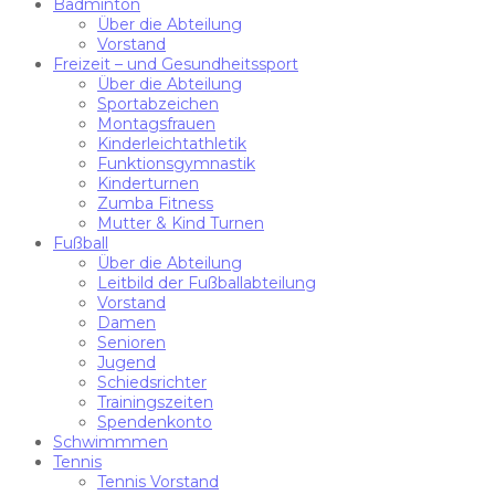
Badminton
Über die Abteilung
Vorstand
Freizeit – und Gesundheitssport
Über die Abteilung
Sportabzeichen
Montagsfrauen
Kinderleichtathletik
Funktionsgymnastik
Kinderturnen
Zumba Fitness
Mutter & Kind Turnen
Fußball
Über die Abteilung
Leitbild der Fußballabteilung
Vorstand
Damen
Senioren
Jugend
Schiedsrichter
Trainingszeiten
Spendenkonto
Schwimmmen
Tennis
Tennis Vorstand