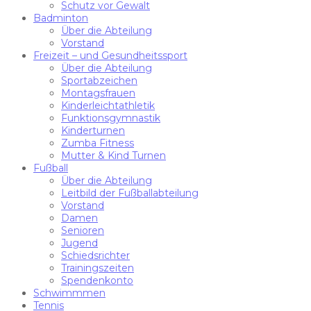
Schutz vor Gewalt
Badminton
Über die Abteilung
Vorstand
Freizeit – und Gesundheitssport
Über die Abteilung
Sportabzeichen
Montagsfrauen
Kinderleichtathletik
Funktionsgymnastik
Kinderturnen
Zumba Fitness
Mutter & Kind Turnen
Fußball
Über die Abteilung
Leitbild der Fußballabteilung
Vorstand
Damen
Senioren
Jugend
Schiedsrichter
Trainingszeiten
Spendenkonto
Schwimmmen
Tennis