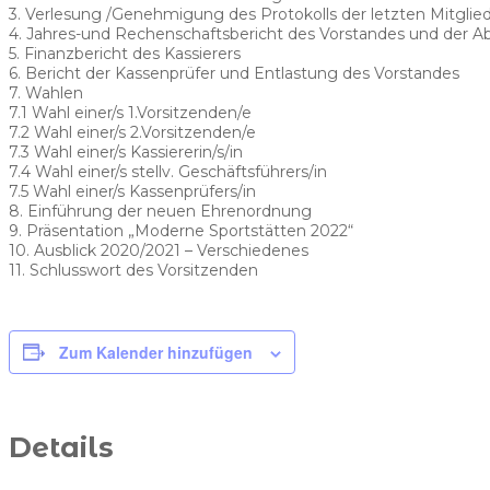
3. Verlesung /Genehmigung des Protokolls der letzten Mitgl
4. Jahres-und Rechenschaftsbericht des Vorstandes und der A
5. Finanzbericht des Kassierers
6. Bericht der Kassenprüfer und Entlastung des Vorstandes
7. Wahlen
7.1 Wahl einer/s 1.Vorsitzenden/e
7.2 Wahl einer/s 2.Vorsitzenden/e
7.3 Wahl einer/s Kassiererin/s/in
7.4 Wahl einer/s stellv. Geschäftsführers/in
7.5 Wahl einer/s Kassenprüfers/in
8. Einführung der neuen Ehrenordnung
9. Präsentation „Moderne Sportstätten 2022“
10. Ausblick 2020/2021 – Verschiedenes
11. Schlusswort des Vorsitzenden
Zum Kalender hinzufügen
Details