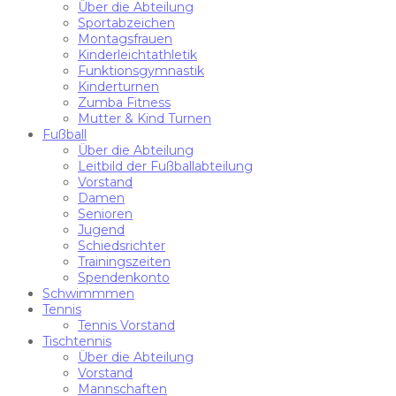
Über die Abteilung
Sportabzeichen
Montagsfrauen
Kinderleichtathletik
Funktionsgymnastik
Kinderturnen
Zumba Fitness
Mutter & Kind Turnen
Fußball
Über die Abteilung
Leitbild der Fußballabteilung
Vorstand
Damen
Senioren
Jugend
Schiedsrichter
Trainingszeiten
Spendenkonto
Schwimmmen
Tennis
Tennis Vorstand
Tischtennis
Über die Abteilung
Vorstand
Mannschaften