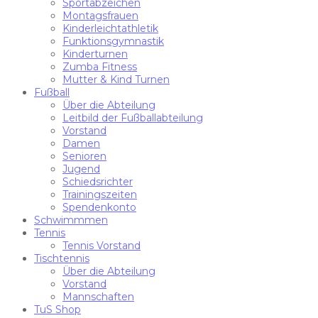
Sportabzeichen
Montagsfrauen
Kinderleichtathletik
Funktionsgymnastik
Kinderturnen
Zumba Fitness
Mutter & Kind Turnen
Fußball
Über die Abteilung
Leitbild der Fußballabteilung
Vorstand
Damen
Senioren
Jugend
Schiedsrichter
Trainingszeiten
Spendenkonto
Schwimmmen
Tennis
Tennis Vorstand
Tischtennis
Über die Abteilung
Vorstand
Mannschaften
TuS Shop