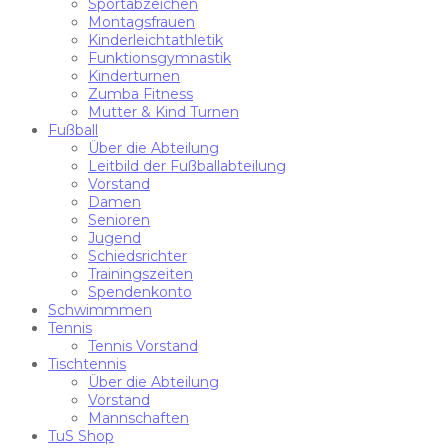
Sportabzeichen
Montagsfrauen
Kinderleichtathletik
Funktionsgymnastik
Kinderturnen
Zumba Fitness
Mutter & Kind Turnen
Fußball
Über die Abteilung
Leitbild der Fußballabteilung
Vorstand
Damen
Senioren
Jugend
Schiedsrichter
Trainingszeiten
Spendenkonto
Schwimmmen
Tennis
Tennis Vorstand
Tischtennis
Über die Abteilung
Vorstand
Mannschaften
TuS Shop