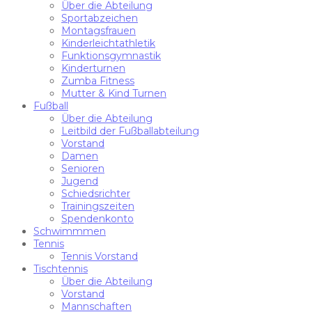
Über die Abteilung
Sportabzeichen
Montagsfrauen
Kinderleichtathletik
Funktionsgymnastik
Kinderturnen
Zumba Fitness
Mutter & Kind Turnen
Fußball
Über die Abteilung
Leitbild der Fußballabteilung
Vorstand
Damen
Senioren
Jugend
Schiedsrichter
Trainingszeiten
Spendenkonto
Schwimmmen
Tennis
Tennis Vorstand
Tischtennis
Über die Abteilung
Vorstand
Mannschaften