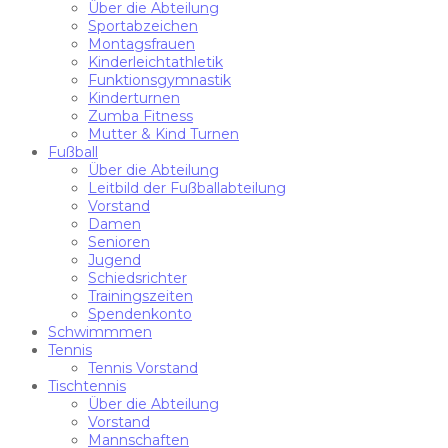
Über die Abteilung
Sportabzeichen
Montagsfrauen
Kinderleichtathletik
Funktionsgymnastik
Kinderturnen
Zumba Fitness
Mutter & Kind Turnen
Fußball
Über die Abteilung
Leitbild der Fußballabteilung
Vorstand
Damen
Senioren
Jugend
Schiedsrichter
Trainingszeiten
Spendenkonto
Schwimmmen
Tennis
Tennis Vorstand
Tischtennis
Über die Abteilung
Vorstand
Mannschaften