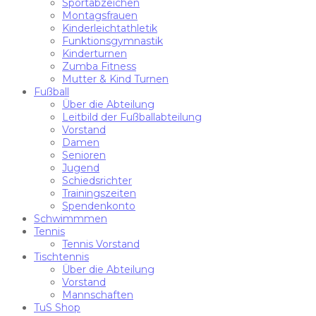
Sportabzeichen
Montagsfrauen
Kinderleichtathletik
Funktionsgymnastik
Kinderturnen
Zumba Fitness
Mutter & Kind Turnen
Fußball
Über die Abteilung
Leitbild der Fußballabteilung
Vorstand
Damen
Senioren
Jugend
Schiedsrichter
Trainingszeiten
Spendenkonto
Schwimmmen
Tennis
Tennis Vorstand
Tischtennis
Über die Abteilung
Vorstand
Mannschaften
TuS Shop