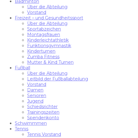
Badminton
Über die Abteilung
Vorstand
Freizeit – und Gesundheitssport
Über die Abteilung
Sportabzeichen
Montagsfrauen
Kinderleichtathletik
Funktionsgymnastik
Kinderturnen
Zumba Fitness
Mutter & Kind Turnen
Fußball
Über die Abteilung
Leitbild der Fußballabteilung
Vorstand
Damen
Senioren
Jugend
Schiedsrichter
Trainingszeiten
Spendenkonto
Schwimmmen
Tennis
Tennis Vorstand