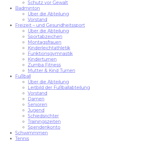
Schutz vor Gewalt
Badminton
Über die Abteilung
Vorstand
Freizeit – und Gesundheitssport
Über die Abteilung
Sportabzeichen
Montagsfrauen
Kinderleichtathletik
Funktionsgymnastik
Kinderturnen
Zumba Fitness
Mutter & Kind Turnen
Fußball
Über die Abteilung
Leitbild der Fußballabteilung
Vorstand
Damen
Senioren
Jugend
Schiedsrichter
Trainingszeiten
Spendenkonto
Schwimmmen
Tennis